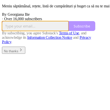
Meniu săptămânal, rețete, listă de cumpărături și buget ca să nu te ma
By Georgiana Ilie
·
Over 16,000 subscribers
Subscribe
By subscribing, you agree Substack's
Terms of Use
, and
acknowledge its
Information Collection Notice
and
Privacy
Policy
.
No thanks