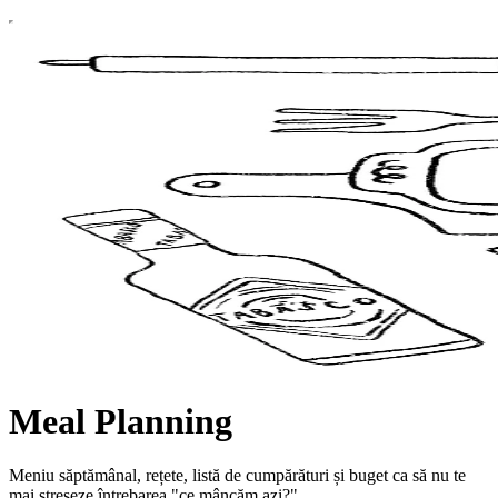
Meal Planning
Meniu săptămânal, rețete, listă de cumpărături și buget ca să nu te
mai streseze întrebarea "ce mâncăm azi?".