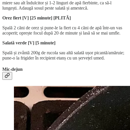
miere sau alt îndulcitor și 1-2 linguri de apă fierbinte, ca să-l
lungești. Adaugă sosul peste salată și amestecă.
Orez fiert [V] [25 minute] [PLITĂ]
Spală 2 căni de orez și pune-le la fiert cu 4 căni de apă într-un vas
acoperit; oprește focul după 20 de minute și lasă să se mai umfle.
Salată verde [V] [5 minute]
Spală și zvântă 200g de rucola sau altă salată ușor picantă/amăruie;
pune-o la frigider în recipient etanș cu un șervețel umed.
Mic-dejun