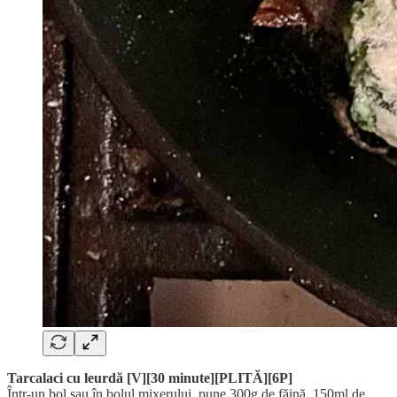
Tarcalaci cu leurdă [V][30 minute][PLITĂ][6P]
Într-un bol sau în bolul mixerului, pune 300g de făină, 150ml de