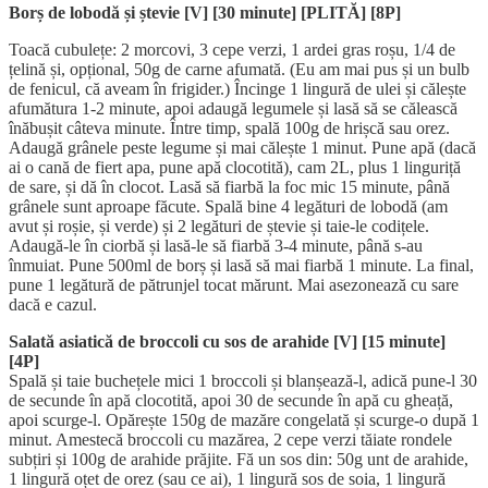
Borș de lobodă și ștevie [V] [30 minute] [PLITĂ]
[8P]
Toacă cubulețe: 2 morcovi, 3 cepe verzi, 1 ardei gras roșu, 1/4 de
țelină și, opțional, 50g de carne afumată. (Eu am mai pus și un bulb
de fenicul, că aveam în frigider.) Încinge 1 lingură de ulei și călește
afumătura 1-2 minute, apoi adaugă legumele și lasă să se călească
înăbușit câteva minute. Între timp, spală 100g de hrișcă sau orez.
Adaugă grânele peste legume și mai călește 1 minut. Pune apă (dacă
ai o cană de fiert apa, pune apă clocotită), cam 2L, plus 1 linguriță
de sare, și dă în clocot. Lasă să fiarbă la foc mic 15 minute, până
grânele sunt aproape făcute. Spală bine 4 legături de lobodă (am
avut și roșie, și verde) și 2 legături de ștevie și taie-le codițele.
Adaugă-le în ciorbă și lasă-le să fiarbă 3-4 minute, până s-au
înmuiat. Pune 500ml de borș și lasă să mai fiarbă 1 minute. La final,
pune 1 legătură de pătrunjel tocat mărunt. Mai asezonează cu sare
dacă e cazul.
Salată asiatică de broccoli cu sos de arahide [V] [15 minute]
[4P]
Spală și taie buchețele mici 1 broccoli și blanșează-l, adică pune-l 30
de secunde în apă clocotită, apoi 30 de secunde în apă cu gheață,
apoi scurge-l. Opărește 150g de mazăre congelată și scurge-o după 1
minut. Amestecă broccoli cu mazărea, 2 cepe verzi tăiate rondele
subțiri și 100g de arahide prăjite. Fă un sos din: 50g unt de arahide,
1 lingură oțet de orez (sau ce ai), 1 lingură sos de soia, 1 lingură