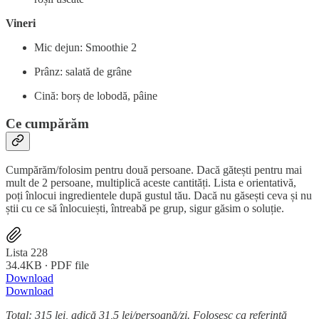
Vineri
Mic dejun: Smoothie 2
Prânz: salată de grâne
Cină: borș de lobodă, pâine
Ce cumpărăm
Cumpărăm/folosim pentru două persoane. Dacă gătești pentru mai
mult de 2 persoane, multiplică aceste cantități. Lista e orientativă,
poți înlocui ingredientele după gustul tău. Dacă nu găsești ceva și nu
știi cu ce să înlocuiești, întreabă pe grup, sigur găsim o soluție.
Lista 228
34.4KB ∙ PDF file
Download
Download
Total: 315 lei, adică 31,5 lei/persoană/zi. Folosesc ca referință