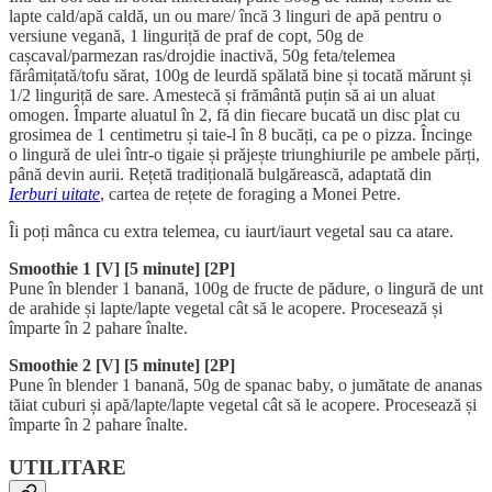
lapte cald/apă caldă, un ou mare/ încă 3 linguri de apă pentru o
versiune vegană, 1 linguriță de praf de copt, 50g de
cașcaval/parmezan ras/drojdie inactivă, 50g feta/telemea
fărâmițată/tofu sărat, 100g de leurdă spălată bine și tocată mărunt și
1/2 linguriță de sare. Amestecă și frământă puțin să ai un aluat
omogen. Împarte aluatul în 2, fă din fiecare bucată un disc plat cu
grosimea de 1 centimetru și taie-l în 8 bucăți, ca pe o pizza. Încinge
o lingură de ulei într-o tigaie și prăjește triunghiurile pe ambele părți,
până devin aurii. Rețetă tradițională bulgărească, adaptată din
Ierburi uitate
, cartea de rețete de foraging a Monei Petre.
Îi poți mânca cu extra telemea, cu iaurt/iaurt vegetal sau ca atare.
Smoothie 1 [V] [5 minute] [2P]
Pune în blender 1 banană, 100g de fructe de pădure, o lingură de unt
de arahide și lapte/lapte vegetal cât să le acopere. Procesează și
împarte în 2 pahare înalte.
Smoothie 2 [V] [5 minute] [2P]
Pune în blender 1 banană, 50g de spanac baby, o jumătate de ananas
tăiat cuburi și apă/lapte/lapte vegetal cât să le acopere. Procesează și
împarte în 2 pahare înalte.
UTILITARE