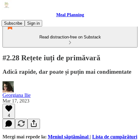
Meal Planning
Subscribe
Sign in
Read distraction-free on Substack
#2.28 Rețete iuți de primăvară
Adică rapide, dar poate și puțin mai condimentate
Georgiana Ilie
Mar 17, 2023
4
Mergi mai repede la:
Meniul săptămânal
|
Lista de cumpărături