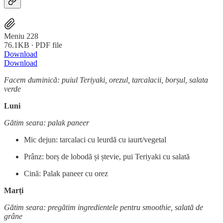
Meniu 228
76.1KB ∙ PDF file
Download
Download
Facem duminică: puiul Teriyaki, orezul, tarcalacii, borșul, salata
verde
Luni
Gătim seara: palak paneer
Mic dejun: tarcalaci cu leurdă cu iaurt/vegetal
Prânz: borș de lobodă și ștevie, pui Teriyaki cu salată
Cină: Palak paneer cu orez
Marți
Gătim seara: pregătim ingredientele pentru smoothie, salată de
grâne