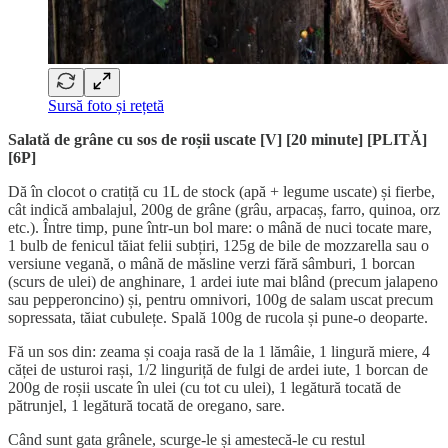
Sursă foto și rețetă
Salată de grâne cu sos de roșii uscate [V] [20 minute]
[PLITĂ]
[6P]
Dă în clocot o cratiță cu 1L de stock (apă + legume uscate) și fierbe,
cât indică ambalajul, 200g de grâne (grâu, arpacaș, farro, quinoa, orz
etc.). Între timp, pune într-un bol mare: o mână de nuci tocate mare,
1 bulb de fenicul tăiat felii subțiri, 125g de bile de mozzarella sau o
versiune vegană, o mână de măsline verzi fără sâmburi, 1 borcan
(scurs de ulei) de anghinare, 1 ardei iute mai blând (precum jalapeno
sau pepperoncino) și, pentru omnivori, 100g de salam uscat precum
sopressata, tăiat cubulețe. Spală 100g de rucola și pune-o deoparte.
Fă un sos din: zeama și coaja rasă de la 1 lămâie, 1 lingură miere, 4
căței de usturoi rași, 1/2 linguriță de fulgi de ardei iute, 1 borcan de
200g de roșii uscate în ulei (cu tot cu ulei), 1 legătură tocată de
pătrunjel, 1 legătură tocată de oregano, sare.
Când sunt gata grânele, scurge-le și amestecă-le cu restul