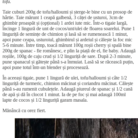
tofu.
Taie cuburi 200g de tofu/halloumi și șterge-le bine cu un prosop de
hârtie. Taie mărunt 1 ceapă galbenă, 3 căței de usturoi, 3cm de
ghimbir proaspăt și (opțional) 1 ardei iute mic. Într-o tigaie largă,
încinge 1 lingură de unt de cocos/unt/ulei de floarea soarelui. Pune 1
linguriță de semințe de chimion și lasă să se rumenească 1 minut,
apoi pune ceapa, usturoiul, ghimbirul și ardeiul și călește la foc mic
5-6 minute. Între timp, toacă mărunt 100g roșii cherry și spală bine
200g de spanac - fie românesc, e plin la piață de el, fie baby. Adaugă
roșiile, 100g de caju crud și 1/2 linguriță de sare. După 2-3 minute,
pune spanacul și gătește până s-a înmuiat. Lasă să se răcească puțin,
apoi pune totul într-un blender și procesează.
În aceeași tigaie, pune 1 lingură de ulei, tofu/halloumi și câte 1/2
linguriță de turmeric, chimion măcinat și coriandru măcinat. Călește
până s-au rumenit cubulețele. Adaugă piureul de spanac și 1/2 cană
de apă și dă în clocot 1 minut. Ia de pe foc și mai adaugă 100ml
lapte de cocos și 1/2 linguriță garam masala.
Mănâncă cu orez fiert.