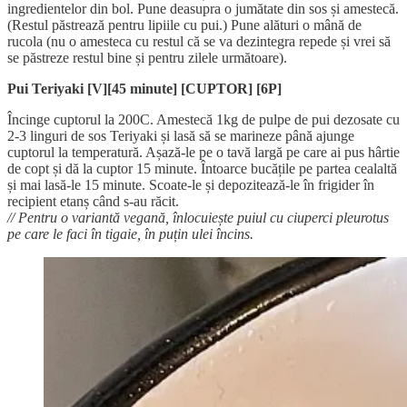
ingredientelor din bol. Pune deasupra o jumătate din sos și amestecă.
(Restul păstrează pentru lipiile cu pui.) Pune alături o mână de
rucola (nu o amesteca cu restul că se va dezintegra repede și vrei să
se păstreze restul bine și pentru zilele următoare).
Pui Teriyaki [V][45 minute]
[CUPTOR] [6P]
Încinge cuptorul la 200C. Amestecă 1kg de pulpe de pui dezosate cu
2-3 linguri de sos Teriyaki și lasă să se marineze până ajunge
cuptorul la temperatură. Așază-le pe o tavă largă pe care ai pus hârtie
de copt și dă la cuptor 15 minute. Întoarce bucățile pe partea cealaltă
și mai lasă-le 15 minute. Scoate-le și depozitează-le în frigider în
recipient etanș când s-au răcit.
// Pentru o variantă vegană, înlocuiește puiul cu ciuperci pleurotus
pe care le faci în tigaie, în puțin ulei încins.