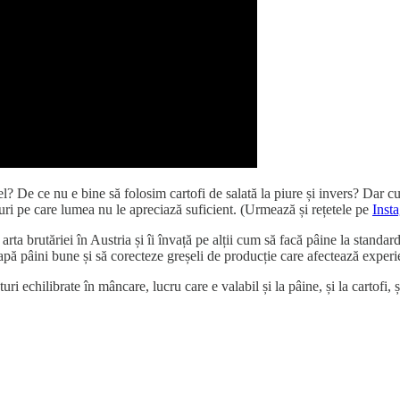
l? De ce nu e bine să folosim cartofi de salată la piure și invers? Dar cu 
luri pe care lumea nu le apreciază suficient. (Urmează și rețetele pe
Inst
rta brutăriei în Austria și îi învață pe alții cum să facă pâine la standard
eapă pâini bune și să corecteze greșeli de producție care afectează exper
echilibrate în mâncare, lucru care e valabil și la pâine, și la cartofi, și 