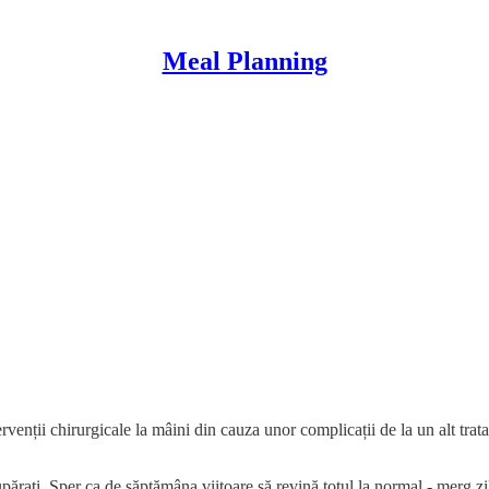
Meal Planning
rvenții chirurgicale la mâini din cauza unor complicații de la un alt tra
ărați. Sper ca de săptămâna viitoare să revină totul la normal - merg zil