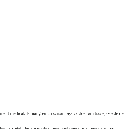
tament medical. E mai greu cu scrisul, așa că doar am tras episoade de
nic la spital, dar am evoluat bine post-operator și pare că-mi voi