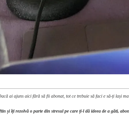
Dacă ai ajuns aici fără să fii abonat, tot ce trebuie să faci e să-ți lași ma
tin și îți rezolvă o parte din stresul pe care ți-l dă ideea de a găti,