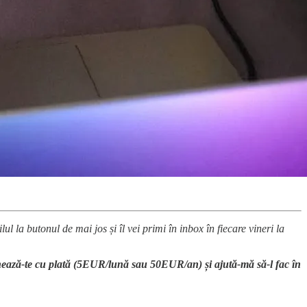
ilul la butonul de mai jos și îl vei primi în inbox în fiecare vineri la
 abonează-te cu plată (5EUR/lună sau 50EUR/an) și ajută-mă să-l fac în