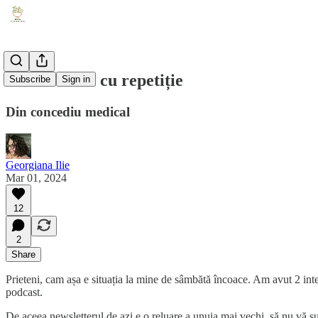
#3.26 Meniu cu repetiție
Subscribe
Sign in
Din concediu medical
Georgiana Ilie
Mar 01, 2024
12
2
Share
Prieteni, cam așa e situația la mine de sâmbătă încoace. Am avut 2 inte
podcast.
De aceea newsletterul de azi e o reluare a unuia mai vechi, să nu vă sup