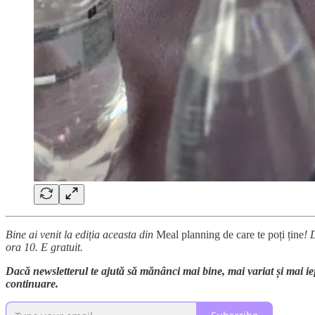
Bine ai venit la ediția aceasta din
Meal planning de care te poți ține
! 
ora 10. E gratuit.
Dacă newsletterul te ajută să mănânci mai bine, mai variat și mai ief
continuare.