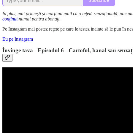
Subscribe
În plus, mai primești și marți un mail cu o rețetă senzațională, precu
conținut
numai pentru abonați.
Pe Instagram mai postez rețete pe care le testez înainte să le pun în
Eu pe Instagram
Învinge tava - Episodul 6 -
Cartoful, banal sau senzaț