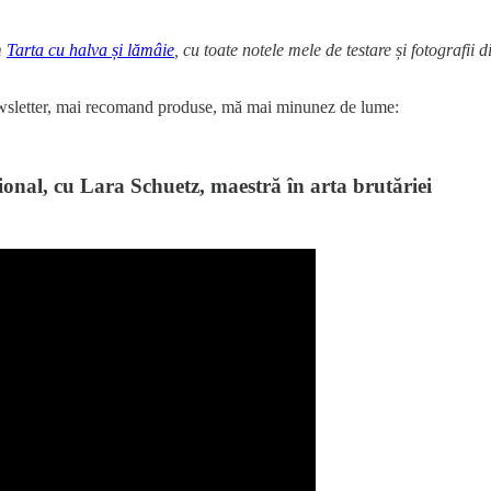
m
Tarta cu halva și lămâie
, cu toate notele mele de testare și fotografii 
 newsletter, mai recomand produse, mă mai minunez de lume:
ional, cu Lara Schuetz, maestră în arta brutăriei