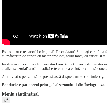
Este sau nu este cartoful o legumă? De ce da/nu? Sunt toți cartofii la fe
cu mâncăruri de cartofi cu mărar proaspăt, feluri fancy cu cartofi și fe
Invitată în episod e prietena noastră Lara Schuetz, care este maestră în a
analiza senzorială a pâinii, adică este omul care ajută brutarii să conc
Am invitat-o pe Lara să ne povestească despre cum se construiesc gusturi 
Bonduelle e partenerul principal al sezonului 1 din Învinge tava.
Meniu săptămânal