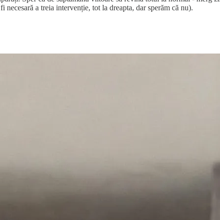
 necesară a treia intervenție, tot la dreapta, dar sperăm că nu).