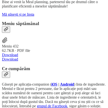
Bine ai venit la Meal planning, partenerul tău pe drumul către o
planificare eficientă a meselor săptămânale!
Mă găsești și pe Insta
Meniu săptămânal
Meniu 432
62.7KB ∙ PDF file
Download
Download
Ce cumpărăm
Găsești pe aplicația-companion (
iOS
|
Android
) lista de ingrediente.
Meniul e făcut pentru 2 persoane, dar în aplicație poți mări sau
scădea numărul de oameni pentru care gătești și poți alege să faci
doar unele feluri de mâncare. Lista de ingrediente e orientativă, le
poți înlocui după gustul tău. Dacă nu găsești ceva și nu știi cu ce să
înlocuiești, întreabă pe
grupul de Facebook
, sigur găsim o soluție.