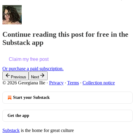
Continue reading this post for free in the
Substack app
Claim my free post
Or purchase a paid subscription.
Previous
Next
© 2026 Georgiana Ilie
·
Privacy
∙
Terms
∙
Collection notice
Start your Substack
Get the app
Substack
is the home for great culture