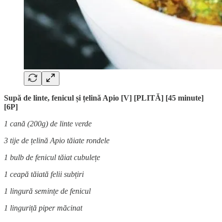
Supă de linte, fenicul și țelină Apio [V] [PLITĂ] [45 minute]
[6P]
1 cană (200g) de linte verde
3 tije de țelină Apio tăiate rondele
1 bulb de fenicul tăiat cubulețe
1 ceapă tăiată felii subțiri
1 lingură semințe de fenicul
1 linguriță piper măcinat