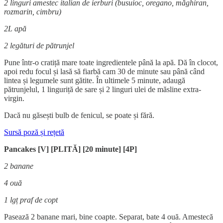
2 linguri amestec italian de ierburi (busuioc, oregano, măghiran,
rozmarin, cimbru)
2L apă
2 legături de pătrunjel
Pune într-o cratiță mare toate ingredientele până la apă. Dă în clocot,
apoi redu focul și lasă să fiarbă cam 30 de minute sau până când
lintea și legumele sunt gătite. În ultimele 5 minute, adaugă
pătrunjelul, 1 linguriță de sare și 2 linguri ulei de măsline extra-
virgin.
Dacă nu găsești bulb de fenicul, se poate și fără.
Sursă poză și rețetă
Pancakes [V] [PLITĂ] [20 minute] [4P]
2 banane
4 ouă
1 lgț praf de copt
Pasează 2 banane mari, bine coapte. Separat, bate 4 ouă. Amestecă