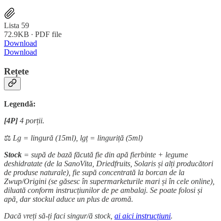
Lista 59
72.9KB ∙ PDF file
Download
Download
Rețete
Legendă:
[4P]
4 porții.
⚖️
Lg = lingură (15ml), lgț = linguriță (5ml)
Stock
= supă de bază făcută fie din apă fierbinte + legume
deshidratate (de la SanoVita, Driedfruits, Solaris și alți producători
de produse naturale), fie supă concentrată la borcan de la
Zwup/Origini (se găsesc în supermarketurile mari și în cele online),
diluată conform instrucțiunilor de pe ambalaj. Se poate folosi și
apă, dar stockul aduce un plus de aromă.
Dacă vreți să-ți faci singur/ă stock,
ai aici instrucțiuni
.