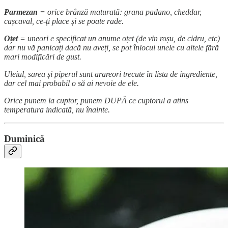
Parmezan
= orice brânză maturată: grana padano, cheddar,
cașcaval, ce-ți place și se poate rade.
Oțet
= uneori e specificat un anume oțet (de vin roșu, de cidru, etc)
dar nu vă panicați dacă nu aveți, se pot înlocui unele cu altele fără
mari modificări de gust.
Uleiul, sarea și piperul sunt arareori trecute în lista de ingrediente,
dar cel mai probabil o să ai nevoie de ele.
Orice punem la cuptor, punem DUPĂ ce cuptorul a atins
temperatura indicată, nu înainte.
Duminică