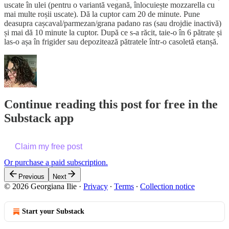
uscate în ulei (pentru o variantă vegană, înlocuiește mozzarella cu
mai multe roșii uscate). Dă la cuptor cam 20 de minute. Pune
deasupra cașcaval/parmezan/grana padano ras (sau drojdie inactivă)
și mai dă 10 minute la cuptor. După ce s-a răcit, taie-o în 6 pătrate și
las-o așa în frigider sau depozitează pătratele într-o casoletă etanșă.
Continue reading this post for free in the
Substack app
Claim my free post
Or purchase a paid subscription.
Previous
Next
© 2026 Georgiana Ilie
·
Privacy
∙
Terms
∙
Collection notice
Start your Substack