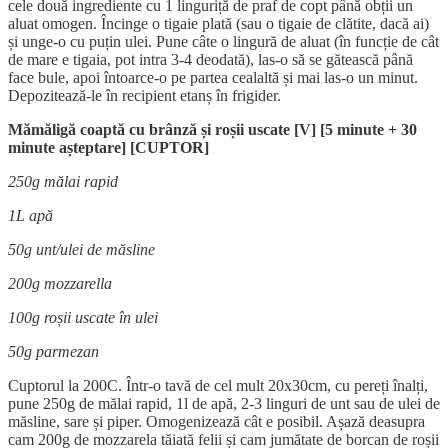
cele două ingrediente cu 1 linguriță de praf de copt până obții un
aluat omogen. Încinge o tigaie plată (sau o tigaie de clătite, dacă ai)
și unge-o cu puțin ulei. Pune câte o lingură de aluat (în funcție de cât
de mare e tigaia, pot intra 3-4 deodată), las-o să se gătească până
face bule, apoi întoarce-o pe partea cealaltă și mai las-o un minut.
Depozitează-le în recipient etanș în frigider.
Mămăligă coaptă cu brânză și roșii uscate [V] [5 minute + 30
minute așteptare] [CUPTOR]
250g mălai rapid
1L apă
50g unt/ulei de măsline
200g mozzarella
100g roșii uscate în ulei
50g parmezan
Cuptorul la 200C. Într-o tavă de cel mult 20x30cm, cu pereți înalți,
pune 250g de mălai rapid, 1l de apă, 2-3 linguri de unt sau de ulei de
măsline, sare și piper. Omogenizează cât e posibil. Așază deasupra
cam 200g de mozzarela tăiată felii și cam jumătate de borcan de roșii