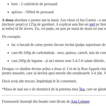
bere - 2 cutii/sticle de persoană
apă/suc - 500ml de persoană
A doua
abordare e pentru stat la masă. Am văzut că Ina Garten - o auto
(inclusiv pește) și 125g de garnituri. A explicat asta într-un
reel
pe Inst
ar trebui să fie invers. Eu, cel puțin, nu pun pe masă de două ori mai 
De exemplu:
fac o bucată de carne pentru fiecare invitat (pulpe superioare
cam 80-100g de carbohidrați - orez, quinoa, cartofi, mix de cere
cam 200g de legume - și aici mereu sunt 3-4-5-6 salate diferite, 
Desigur, ce rămâne devine prânz a doua zi. Cei de la Bon Appetit chi
pentru musafiri, care să devină apoi mesele din următoarele 3-4 zile. N
Dacă aveți alte trucuri, împărtășiți-le în comentarii.
*Masa de mai sus e de duminică de la prietena mea
Tea
, care ne găzd
Frumoasele ilustrații din header sunt făcute de
Ana Letzner
.