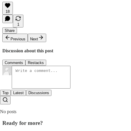
18
1
Share
Previous
Next
Discussion about this post
Comments
Restacks
Top
Latest
Discussions
No posts
Ready for more?