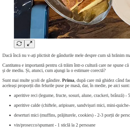
Dacă încă nu v-ați plictisit de gândurile mele despre cum să hrănim m
Cantitatea e importantă pentru că trăim într-o cultură care ne spune c
și de mediu. Și, atunci, cum ajungi la o estimare corectă?
Sunt mai multe școli de gândire.
Prima
, după care mă ghidez când fac 
aceleași proporții din felurile puse pe masă, dar, în medie, pe aici sunt:
aperitive reci (legume, fructe, sosuri, alune, crackeri, brânză) - 
aperitive calde (chiftele, aripioare, sandvișuri mici, mini-quiche-
deserturi mici (muffins, prăjiturele, cookies) - 2-3 porții de per
vin/prosecco/spumant - 1 sticlă la 2 persoane