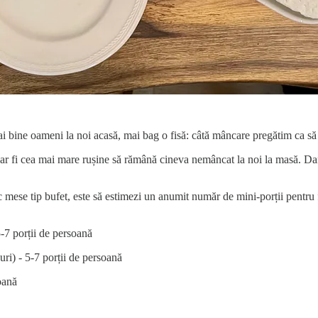
ai bine oameni la noi acasă, mai bag o fisă: câtă mâncare pregătim ca s
ă ar fi cea mai mare rușine să rămână cineva nemâncat la noi la masă. D
mese tip bufet, este să estimezi un anumit număr de mini-porții pentru f
5-7 porții de persoană
uri) - 5-7 porții de persoană
soană