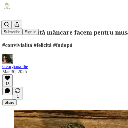
CADOU: Câtă mâncare facem pentru musa
Subscribe
Sign in
#convivialità #felicità #îndopà
Georgiana Ilie
Mar 30, 2025
18
1
Share