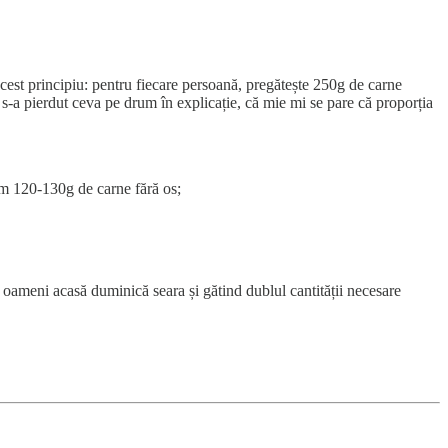
cest principiu: pentru fiecare persoană, pregătește 250g de carne
i s-a pierdut ceva pe drum în explicație, că mie mi se pare că proporția
am 120-130g de carne fără os;
oameni acasă duminică seara și gătind dublul cantității necesare