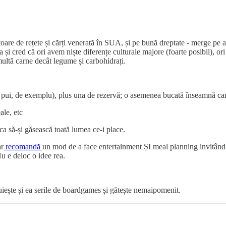
are de rețete și cărți venerată în SUA, și pe bună dreptate - merge pe a
a și cred că ori avem niște diferențe culturale majore (foarte posibil), or
multă carne decât legume și carbohidrați.
 de pui, de exemplu), plus una de rezervă; o asemenea bucată înseamnă c
ale, etc
ca să-și găsească toată lumea ce-i place.
ar
recomandă
un mod de a face entertainment ȘI meal planning invitând 
u e deloc o idee rea.
uiește și ea serile de boardgames și gătește nemaipomenit.