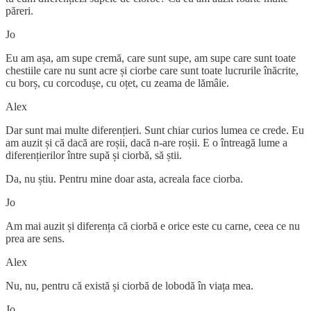
păreri.
Jo
Eu am așa, am supe cremă, care sunt supe, am supe care sunt toate
chestiile care nu sunt acre și ciorbe care sunt toate lucrurile înăcrite,
cu borș, cu corcodușe, cu oțet, cu zeama de lămâie.
Alex
Dar sunt mai multe diferențieri. Sunt chiar curios lumea ce crede. Eu
am auzit și că dacă are roșii, dacă n-are roșii. E o întreagă lume a
diferențierilor între supă și ciorbă, să știi.
Da, nu știu. Pentru mine doar asta, acreala face ciorba.
Jo
Am mai auzit și diferența că ciorbă e orice este cu carne, ceea ce nu
prea are sens.
Alex
Nu, nu, pentru că există și ciorbă de lobodă în viața mea.
Jo