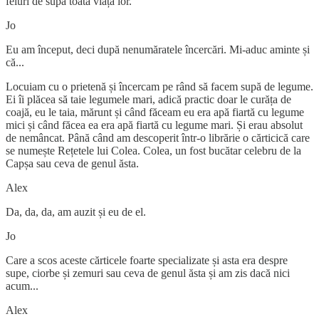
feluri de supă toată viața lor.
Jo
Eu am început, deci după nenumăratele încercări. Mi-aduc aminte și
că...
Locuiam cu o prietenă și încercam pe rând să facem supă de legume.
Ei îi plăcea să taie legumele mari, adică practic doar le curăța de
coajă, eu le taia, mărunt și când făceam eu era apă fiartă cu legume
mici și când făcea ea era apă fiartă cu legume mari. Și erau absolut
de nemâncat. Până când am descoperit într-o librărie o cărticică care
se numește Rețetele lui Colea. Colea, un fost bucătar celebru de la
Capșa sau ceva de genul ăsta.
Alex
Da, da, da, am auzit și eu de el.
Jo
Care a scos aceste cărticele foarte specializate și asta era despre
supe, ciorbe și zemuri sau ceva de genul ăsta și am zis dacă nici
acum...
Alex