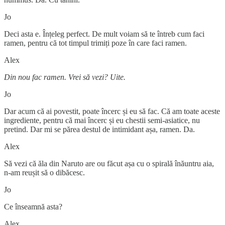
Jo
Deci asta e. Înțeleg perfect. De mult voiam să te întreb cum faci
ramen, pentru că tot timpul trimiți poze în care faci ramen.
Alex
Din nou fac ramen. Vrei să vezi? Uite.
Jo
Dar acum că ai povestit, poate încerc și eu să fac. Că am toate aceste
ingrediente, pentru că mai încerc și eu chestii semi-asiatice, nu
pretind. Dar mi se părea destul de intimidant așa, ramen. Da.
Alex
Să vezi că ăla din Naruto are ou făcut așa cu o spirală înăuntru aia,
n-am reușit să o dibăcesc.
Jo
Ce înseamnă asta?
Alex