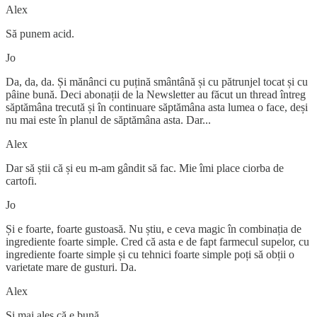
Alex
Să punem acid.
Jo
Da, da, da. Și mănânci cu puțină smântână și cu pătrunjel tocat și cu
pâine bună. Deci abonații de la Newsletter au făcut un thread întreg
săptămâna trecută și în continuare săptămâna asta lumea o face, deși
nu mai este în planul de săptămâna asta. Dar...
Alex
Dar să știi că și eu m-am gândit să fac. Mie îmi place ciorba de
cartofi.
Jo
Și e foarte, foarte gustoasă. Nu știu, e ceva magic în combinația de
ingrediente foarte simple. Cred că asta e de fapt farmecul supelor, cu
ingrediente foarte simple și cu tehnici foarte simple poți să obții o
varietate mare de gusturi. Da.
Alex
Și mai ales că e bună.