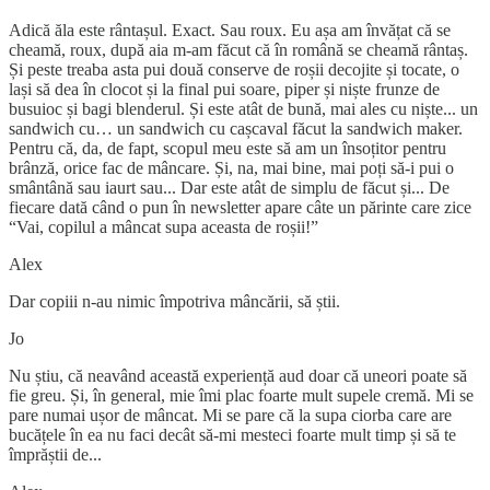
Adică ăla este rântașul. Exact. Sau roux. Eu așa am învățat că se
cheamă, roux, după aia m-am făcut că în română se cheamă rântaș.
Și peste treaba asta pui două conserve de roșii decojite și tocate, o
lași să dea în clocot și la final pui soare, piper și niște frunze de
busuioc și bagi blenderul. Și este atât de bună, mai ales cu niște... un
sandwich cu… un sandwich cu cașcaval făcut la sandwich maker.
Pentru că, da, de fapt, scopul meu este să am un însoțitor pentru
brânză, orice fac de mâncare. Și, na, mai bine, mai poți să-i pui o
smântână sau iaurt sau... Dar este atât de simplu de făcut și... De
fiecare dată când o pun în newsletter apare câte un părinte care zice
“Vai, copilul a mâncat supa aceasta de roșii!”
Alex
Dar copiii n-au nimic împotriva mâncării, să știi.
Jo
Nu știu, că neavând această experiență aud doar că uneori poate să
fie greu. Și, în general, mie îmi plac foarte mult supele cremă. Mi se
pare numai ușor de mâncat. Mi se pare că la supa ciorba care are
bucățele în ea nu faci decât să-mi mesteci foarte mult timp și să te
împrăștii de...