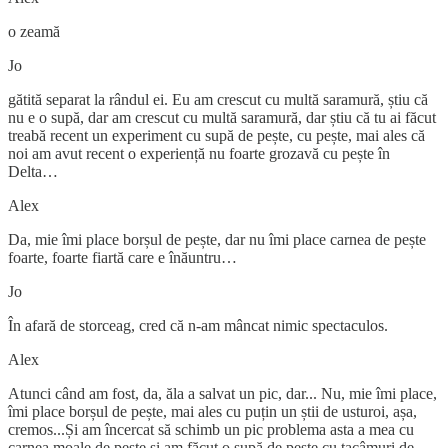
o zeamă
Jo
gătită separat la rândul ei. Eu am crescut cu multă saramură, știu că
nu e o supă, dar am crescut cu multă saramură, dar știu că tu ai făcut
treabă recent un experiment cu supă de pește, cu pește, mai ales că
noi am avut recent o experiență nu foarte grozavă cu pește în
Delta…
Alex
Da, mie îmi place borșul de pește, dar nu îmi place carnea de pește
foarte, foarte fiartă care e înăuntru…
Jo
În afară de storceag, cred că n-am mâncat nimic spectaculos.
Alex
Atunci când am fost, da, ăla a salvat un pic, dar... Nu, mie îmi place,
îmi place borșul de pește, mai ales cu puțin un știi de usturoi, așa,
cremos...Și am încercat să schimb un pic problema asta a mea cu
carnea moale de pește și am făcut o supă de pește cu tacâmuri de