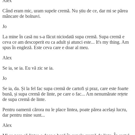
Alex
Când eram mic, uram supele cremă. Nu știu de ce, dar mi se părea
mâncare de bolnavi.
Jo
La mine în casă nu s-a făcut niciodată supa cremă. Supa cremă e
ceva ce am descoperit eu ca adult și atunci este... It's my thing. Am
spus în engleză. Este ceva care e doar al meu.
Alex
Se ia, se ia. Eu vă zic se ia.
Jo
Se ia, da. Și la fel fac supa cremă de cartofi și praz, care este foarte
bună, și supa cremă de linte, pe care o fac... Am nenumărate rețete
de supa cremă de linte.
Pentru oamenii cărora nu le place lintea, poate părea același lucru,
dar pentru mine sunt...
Alex