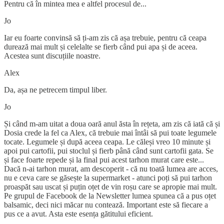
Pentru că în mintea mea e altfel procesul de...
Jo
Iar eu foarte convinsă să ți-am zis că așa trebuie, pentru că ceapa
durează mai mult și celelalte se fierb când pui apa și de aceea.
Acestea sunt discuțiile noastre.
Alex
Da, așa ne petrecem timpul liber.
Jo
Și când m-am uitat a doua oară anul ăsta în rețeta, am zis că iată că și
Dosia crede la fel ca Alex, că trebuie mai întâi să pui toate legumele
tocate. Legumele și după aceea ceapa. Le căleși vreo 10 minute și
apoi pui cartofii, pui stoclul și fierb până când sunt cartofii gata. Se
și face foarte repede și la final pui acest tarhon murat care este...
Dacă n-ai tarhon murat, am descoperit - că nu toată lumea are acces,
nu e ceva care se găsește la supermarket - atunci poți să pui tarhon
proaspăt sau uscat și puțin oțet de vin roșu care se apropie mai mult.
Pe grupul de Facebook de la Newsletter lumea spunea că a pus oțet
balsamic, deci nici măcar nu contează. Important este să fiecare a
pus ce a avut. Asta este esența gătitului eficient.