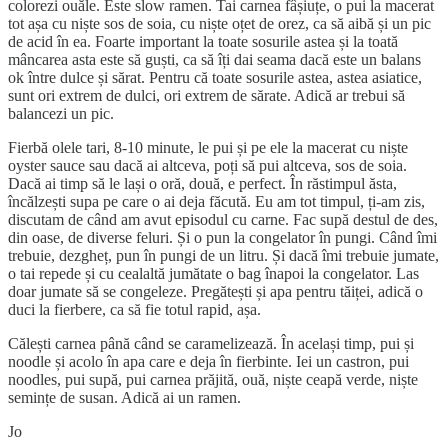
colorezi ouăle. Este slow ramen. Tai carnea fâșiuțe, o pui la macerat
tot așa cu niște sos de soia, cu niște oțet de orez, ca să aibă și un pic
de acid în ea. Foarte important la toate sosurile astea și la toată
mâncarea asta este să guști, ca să îți dai seama dacă este un balans
ok între dulce și sărat. Pentru că toate sosurile astea, astea asiatice,
sunt ori extrem de dulci, ori extrem de sărate. Adică ar trebui să
balancezi un pic.
Fierbă olele tari, 8-10 minute, le pui și pe ele la macerat cu niște
oyster sauce sau dacă ai altceva, poți să pui altceva, sos de soia.
Dacă ai timp să le lași o oră, două, e perfect. În răstimpul ăsta,
încălzești supa pe care o ai deja făcută. Eu am tot timpul, ți-am zis,
discutam de când am avut episodul cu carne. Fac supă destul de des,
din oase, de diverse feluri. Și o pun la congelator în pungi. Când îmi
trebuie, dezgheț, pun în pungi de un litru. Și dacă îmi trebuie jumate,
o tai repede și cu cealaltă jumătate o bag înapoi la congelator. Las
doar jumate să se congeleze. Pregătești și apa pentru tăiței, adică o
duci la fierbere, ca să fie totul rapid, așa.
Călești carnea până când se caramelizează. În același timp, pui și
noodle și acolo în apa care e deja în fierbinte. Iei un castron, pui
noodles, pui supă, pui carnea prăjită, ouă, niște ceapă verde, niște
semințe de susan. Adică ai un ramen.
Jo