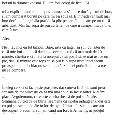
borșul la dumneavoastră. Eu am fost coleg de liceu. Și
mi-a explicat când trebuie pus anume ca să nu se ducă gustul de borș
și am cumpărat borșul pe care mi l-a spus el. E într-adevăr mult mai
bun decât cu borșul ăla praf de la plic pe care îl puneam pe tot ca să
aibă gust. Mai fac supă de pui cu tăiței, pe care îi cumpăr, nu ca tine,
care îi faci.
Alex
Nu-i fac nici eu tot timpul. Bine, asta cu tăiței, să știi, cu tăiței de
casă mie îmi spune că dacă ți-acorzi nu cred că mai mult de 10
minute, chestia e să-i faci la început ca să poată să se mai usuce un
pic, dar 10 minute este tops ca să pui la o supă niște tăiței făcuți
proaspeți, atunci chiar nu se compară. Sau cel puțin în mintea mea
nu se compară.
Jo
Înțeleg ce zici și fac paste praspete, dar cumva la tăiței, sunt prea
stresată de tot procesul ca să mă mai apuc să fac și tăiței. Mai îmi
place Avgolemono, care este ciorba dreasă de pui și lămâie.
Seamănă cu ciorba de burtă, seamănă cu ciorba rădăuțeană, dar este
cu pui și este cu lămâie în loc de oțet. Ultima chestie pe care am
descoperit-o acum vreun an, când am fost la Armeniș, în județul