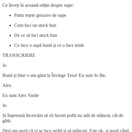
Ce înveți în această ediție despre supe:
Patru rețete grozave de supe
Cum faci un stock bun
De ce să faci stock bun
Ce face o supă bună și ce o face tristă
TRANSCRIERE
Jo
Bună și bine v-am găsit la Învinge Tava! Eu sunt Jo Ilie,
Alex
Eu sunt Alex Vasile
Jo
Și împreună încercăm să vă facem poftă nu atât de mâncat, cât de
gătit.
Deși am auzit că vi se face poftă și să mâncați. Este ok, și nouă când