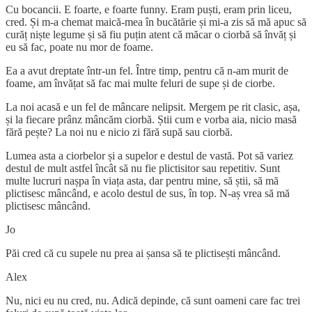
Cu bocancii. E foarte, e foarte funny. Eram puști, eram prin liceu,
cred. Și m-a chemat maică-mea în bucătărie și mi-a zis să mă apuc să
curăț niște legume și să fiu puțin atent că măcar o ciorbă să învăț și
eu să fac, poate nu mor de foame.
Ea a avut dreptate într-un fel. Între timp, pentru că n-am murit de
foame, am învățat să fac mai multe feluri de supe și de ciorbe.
La noi acasă e un fel de mâncare nelipsit. Mergem pe rit clasic, așa,
și la fiecare prânz mâncăm ciorbă. Știi cum e vorba aia, nicio masă
fără pește? La noi nu e nicio zi fără supă sau ciorbă.
Lumea asta a ciorbelor și a supelor e destul de vastă. Pot să variez
destul de mult astfel încât să nu fie plictisitor sau repetitiv. Sunt
multe lucruri nașpa în viața asta, dar pentru mine, să știi, să mă
plictisesc mâncând, e acolo destul de sus, în top. N-aș vrea să mă
plictisesc mâncând.
Jo
Păi cred că cu supele nu prea ai șansa să te plictisești mâncând.
Alex
Nu, nici eu nu cred, nu. Adică depinde, că sunt oameni care fac trei