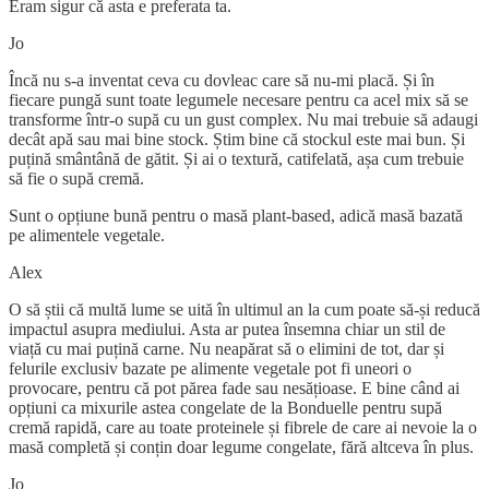
Eram sigur că asta e preferata ta.
Jo
Încă nu s-a inventat ceva cu dovleac care să nu-mi placă. Și în
fiecare pungă sunt toate legumele necesare pentru ca acel mix să se
transforme într-o supă cu un gust complex. Nu mai trebuie să adaugi
decât apă sau mai bine stock. Știm bine că stockul este mai bun. Și
puțină smântână de gătit. Și ai o textură, catifelată, așa cum trebuie
să fie o supă cremă.
Sunt o opțiune bună pentru o masă plant-based, adică masă bazată
pe alimentele vegetale.
Alex
O să știi că multă lume se uită în ultimul an la cum poate să-și reducă
impactul asupra mediului. Asta ar putea însemna chiar un stil de
viață cu mai puțină carne. Nu neapărat să o elimini de tot, dar și
felurile exclusiv bazate pe alimente vegetale pot fi uneori o
provocare, pentru că pot părea fade sau nesățioase. E bine când ai
opțiuni ca mixurile astea congelate de la Bonduelle pentru supă
cremă rapidă, care au toate proteinele și fibrele de care ai nevoie la o
masă completă și conțin doar legume congelate, fără altceva în plus.
Jo