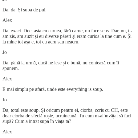
Da, da. Și supa de pui.
Alex
Da, exact. Deci asta cu carnea, fără carne, nu face sens. Dar, nu, ți-
am zis, am auzit și eu diverse păreri și eram curios la tine cum e. Și
la mine tot așa e, tot cu acru sau neacru.
Jo
Da, până la urmă, dacă ne iese și e bună, nu contează cum îi
spunem.
Alex
E mai simplu pe afară, unde este everything is soup.
Jo
Da, totul este soup. Și oricum pentru ei, ciorba, ccris cu CH, este
doar ciorba de sfeclă roșie, ucraineană. Tu cum m-ai învățat să faci
supă? Cum a intrat supa în viața ta?
Alex