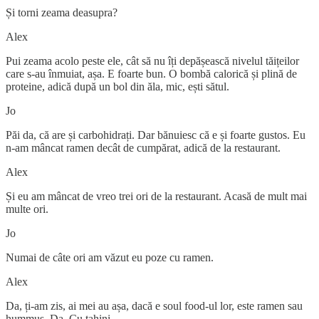
Și torni zeama deasupra?
Alex
Pui zeama acolo peste ele, cât să nu îți depășească nivelul tăițeilor
care s-au înmuiat, așa. E foarte bun. O bombă calorică și plină de
proteine, adică după un bol din ăla, mic, ești sătul.
Jo
Păi da, că are și carbohidrați. Dar bănuiesc că e și foarte gustos. Eu
n-am mâncat ramen decât de cumpărat, adică de la restaurant.
Alex
Și eu am mâncat de vreo trei ori de la restaurant. Acasă de mult mai
multe ori.
Jo
Numai de câte ori am văzut eu poze cu ramen.
Alex
Da, ți-am zis, ai mei au așa, dacă e soul food-ul lor, este ramen sau
hummus. Da. Cu tahini.