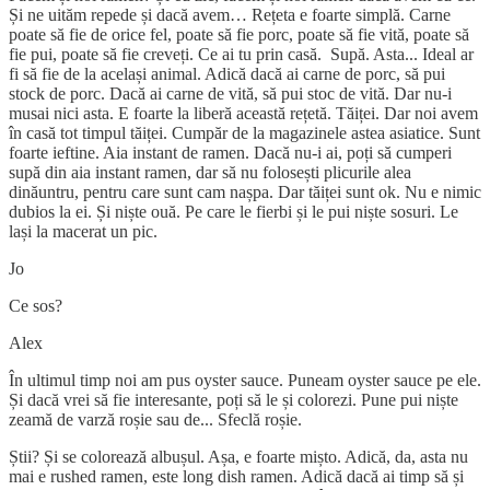
Și ne uităm repede și dacă avem… Rețeta e foarte simplă. Carne
poate să fie de orice fel, poate să fie porc, poate să fie vită, poate să
fie pui, poate să fie creveți. Ce ai tu prin casă. Supă. Asta... Ideal ar
fi să fie de la același animal. Adică dacă ai carne de porc, să pui
stock de porc. Dacă ai carne de vită, să pui stoc de vită. Dar nu-i
musai nici asta. E foarte la liberă această rețetă. Tăiței. Dar noi avem
în casă tot timpul tăiței. Cumpăr de la magazinele astea asiatice. Sunt
foarte ieftine. Aia instant de ramen. Dacă nu-i ai, poți să cumperi
supă din aia instant ramen, dar să nu folosești plicurile alea
dinăuntru, pentru care sunt cam nașpa. Dar tăiței sunt ok. Nu e nimic
dubios la ei. Și niște ouă. Pe care le fierbi și le pui niște sosuri. Le
lași la macerat un pic.
Jo
Ce sos?
Alex
În ultimul timp noi am pus oyster sauce. Puneam oyster sauce pe ele.
Și dacă vrei să fie interesante, poți să le și colorezi. Pune pui niște
zeamă de varză roșie sau de... Sfeclă roșie.
Știi? Și se colorează albușul. Așa, e foarte mișto. Adică, da, asta nu
mai e rushed ramen, este long dish ramen. Adică dacă ai timp să și