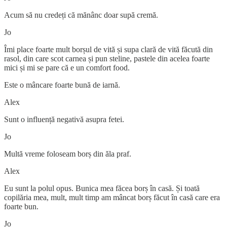
Acum să nu credeți că mănânc doar supă cremă.
Jo
Îmi place foarte mult borșul de vită și supa clară de vită făcută din
rasol, din care scot carnea și pun steline, pastele din acelea foarte
mici și mi se pare că e un comfort food.
Este o mâncare foarte bună de iarnă.
Alex
Sunt o influență negativă asupra fetei.
Jo
Multă vreme foloseam borș din ăla praf.
Alex
Eu sunt la polul opus. Bunica mea făcea borș în casă. Și toată
copilăria mea, mult, mult timp am mâncat borș făcut în casă care era
foarte bun.
Jo