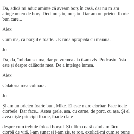
Da, adică mi-aduc aminte că aveam borș în casă, dar nu m-am
atingeam eu de borș. Deci nu știu, nu știu. Dar am un prieten foarte
bun care...
Alex
Cum mă, că borșul e foarte... E ruda apropiată cu maiaua.
Jo
Da, da, îmi dau seama, dar pe vremea aia ți-am zis. Podcastul ăsta
este și despre călătoria mea. De a înțelege lumea.
Alex
Călătoria mea culinară.
Jo
Și am un prieten foarte bun, Mike. El este mare ciorbar. Face toate
ciorbele. Dar face... Astea grele, așa, cu carne, de porc, cu așa. Și el
avea niște principii foarte, foarte clare
despre cum trebuie folosit borșul. Și ultima oară când am făcut
ciorbă de vită, l-am sunat și i-am zis, te rog, explică-mi cum se pune