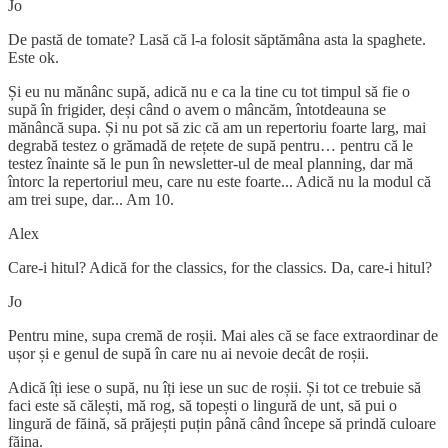
Jo
De pastă de tomate? Lasă că l-a folosit săptămâna asta la spaghete.
Este ok.
Și eu nu mănânc supă, adică nu e ca la tine cu tot timpul să fie o
supă în frigider, deși când o avem o mâncăm, întotdeauna se
mănâncă supa. Și nu pot să zic că am un repertoriu foarte larg, mai
degrabă testez o grămadă de rețete de supă pentru… pentru că le
testez înainte să le pun în newsletter-ul de meal planning, dar mă
întorc la repertoriul meu, care nu este foarte... Adică nu la modul că
am trei supe, dar... Am 10.
Alex
Care-i hitul? Adică for the classics, for the classics. Da, care-i hitul?
Jo
Pentru mine, supa cremă de roșii. Mai ales că se face extraordinar de
ușor și e genul de supă în care nu ai nevoie decât de roșii.
Adică îți iese o supă, nu îți iese un suc de roșii. Și tot ce trebuie să
faci este să călești, mă rog, să topești o lingură de unt, să pui o
lingură de făină, să prăjești puțin până când începe să prindă culoare
făina.