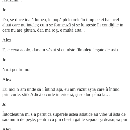
Jo
Da, se duce toată lumea, le pupă picioarele în timp ce ei bat acel
aluat care nu înțeleg cum se formează și se lungește în condițiile în
care nu are gluten, dar, mă rog, e multă arta...
Alex
E, e ceva acolo, dar am văzut și eu niște filmulețe legate de asta.
Jo
Nu-i pentru noi.
Alex
Eu nici n-am unde să-i întind așa, eu am văzut ăștia care îi întind
prin curte, știi? Adică o curte interioară, și se duc până la…
Jo
Întotdeauna mi s-a părut că superele astea asiatice au vibe-ul ăsta de
saramură de pește, pentru că pui chestii gătite separat și deasupra pui
Alex