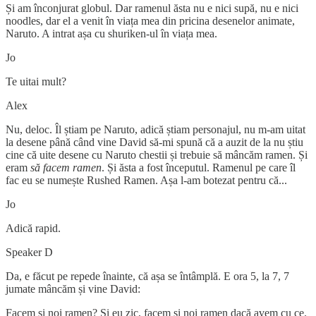
Și am înconjurat globul. Dar ramenul ăsta nu e nici supă, nu e nici
noodles, dar el a venit în viața mea din pricina desenelor animate,
Naruto. A intrat așa cu shuriken-ul în viața mea.
Jo
Te uitai mult?
Alex
Nu, deloc. Îl știam pe Naruto, adică știam personajul, nu m-am uitat
la desene până când vine David să-mi spună că a auzit de la nu știu
cine că uite desene cu Naruto chestii și trebuie să mâncăm ramen. Și
eram
să facem ramen
. Și ăsta a fost începutul. Ramenul pe care îl
fac eu se numește Rushed Ramen. Așa l-am botezat pentru că...
Jo
Adică rapid.
Speaker D
Da, e făcut pe repede înainte, că așa se întâmplă. E ora 5, la 7, 7
jumate mâncăm și vine David:
Facem și noi ramen? Și eu zic, facem și noi ramen dacă avem cu ce.