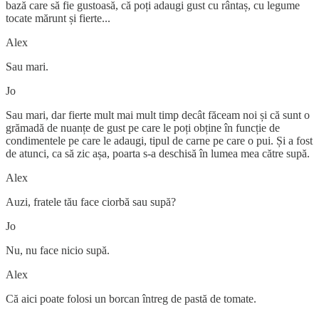
bază care să fie gustoasă, că poți adaugi gust cu rântaș, cu legume
tocate mărunt și fierte...
Alex
Sau mari.
Jo
Sau mari, dar fierte mult mai mult timp decât făceam noi și că sunt o
grămadă de nuanțe de gust pe care le poți obține în funcție de
condimentele pe care le adaugi, tipul de carne pe care o pui. Și a fost
de atunci, ca să zic așa, poarta s-a deschisă în lumea mea către supă.
Alex
Auzi, fratele tău face ciorbă sau supă?
Jo
Nu, nu face nicio supă.
Alex
Că aici poate folosi un borcan întreg de pastă de tomate.