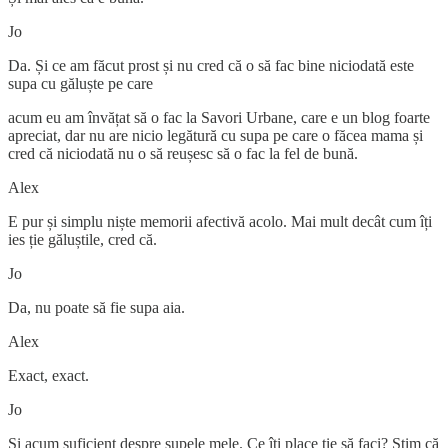
Jo
Da. Și ce am făcut prost și nu cred că o să fac bine niciodată este
supa cu găluște pe care
acum eu am învățat să o fac la Savori Urbane, care e un blog foarte
apreciat, dar nu are nicio legătură cu supa pe care o făcea mama și
cred că niciodată nu o să reușesc să o fac la fel de bună.
Alex
E pur și simplu niște memorii afectivă acolo. Mai mult decât cum îți
ies ție găluștile, cred că.
Jo
Da, nu poate să fie supa aia.
Alex
Exact, exact.
Jo
Și acum suficient despre supele mele. Ce îți place ție să faci? Știm că