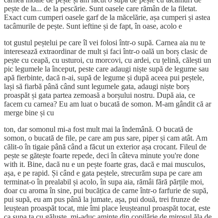
pește de la... de la pescărie. Sunt oasele care rămân de la filetat.
Exact cum cumperi oasele garf de la măcelărie, așa cumperi și astea
tacâmurile de pește. Sunt ieftine și de fapt, în oase, acolo e
tot gustul peștelui pe care îl vei folosi într-o supă. Carnea aia nu te
interesează extraordinar de mult și faci într-o oală un borș clasic de
pește cu ceapă, cu usturoi, cu morcovi, cu ardei, cu țelină, călești un
pic legumele la început, peste care adaugi niște supă de legume sau
apă fierbinte, dacă n-ai, supă de legume și după aceea pui peștele,
lași să fiarbă până când sunt legumele gata, adaugi niște borș
proaspăt și gata partea zemoasă a borșului nostru. După aia, ce
facem cu carnea? Eu am luat o bucată de somon. M-am gândit că ar
merge bine și cu
ton, dar somonul mi-a fost mult mai la îndemână. O bucată de
somon, o bucată de file, pe care am pus sare, piper și cam atât. Am
călit-o în tigaie până când a făcut un exterior așa crocant. Fileul de
pește se gătește foarte repede, deci în câteva minute you're done
with it. Bine, dacă nu e un pește foarte gras, dacă e mai musculos,
așa, e pe rapid. Și când e gata peștele, strecurăm supa pe care am
terminat-o în prealabil și acolo, în supa aia, rămâi fără părțile moi,
doar cu aroma în sine, pui bucățica de carne într-o farfurie de supă,
pui supă, eu am pus până la jumate, așa, pui două, trei frunze de
leuștean proaspăt tocat, mie îmi place leușteanul proaspăt tocat, este
ca supa ta cu găluște, mi-aduc aminte din copilărie de mirosul ăla de