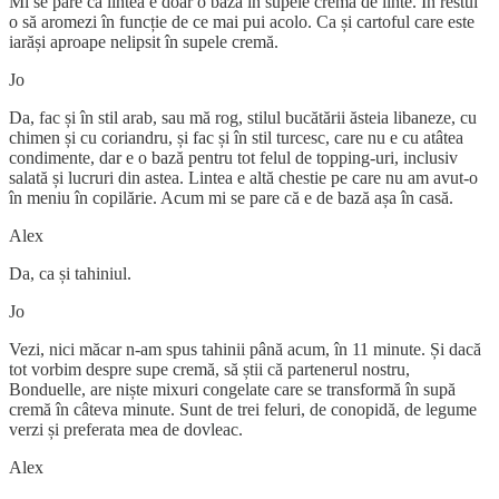
Mi se pare că lintea e doar o bază în supele cremă de linte. În restul
o să aromezi în funcție de ce mai pui acolo. Ca și cartoful care este
iarăși aproape nelipsit în supele cremă.
Jo
Da, fac și în stil arab, sau mă rog, stilul bucătării ăsteia libaneze, cu
chimen și cu coriandru, și fac și în stil turcesc, care nu e cu atâtea
condimente, dar e o bază pentru tot felul de topping-uri, inclusiv
salată și lucruri din astea. Lintea e altă chestie pe care nu am avut-o
în meniu în copilărie. Acum mi se pare că e de bază așa în casă.
Alex
Da, ca și tahiniul.
Jo
Vezi, nici măcar n-am spus tahinii până acum, în 11 minute. Și dacă
tot vorbim despre supe cremă, să știi că partenerul nostru,
Bonduelle, are niște mixuri congelate care se transformă în supă
cremă în câteva minute. Sunt de trei feluri, de conopidă, de legume
verzi și preferata mea de dovleac.
Alex