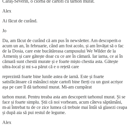
Caraș-Severin, o ciorbă de cartofi cu tarhon murat.
Alex
Ai făcut de curând.
Jo
Da, am făcut de curând că am pus în newsletter. Am descoperit-o
acum un an, în februarie, când am fost acolo, și am învățat să o fac
de la Dosia, care este bucătăreasa campusului We Wilder de la
Armeniș și care gătește doar cu ce are în cămară. Iar iarna, ce ai în
cămară sunt chestii murate și e foarte mișto chestia asta. Gătește
ultra-local și mi s-a părut că e o rețetă care
reprezintă foarte bine lunile astea de iarnă. Este și foarte
satisfăcătoare că mănânci niște cartofi bine fierți cu un gust acrișor
așa pe care îl dă tarhonul murat. Mi-am cumpărat
tarhon murat. Pentru treaba asta am descoperit tarhonul murat. Și se
face și foarte simplu. Știi că noi vorbeam, acum câteva săptămâni,
m-ai întrebat tu de ce zice lumea că trebuie mai întâi să glasezi ceapa
și după aia să pui restul de legume.
Alex