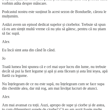
vorbim atâta despre mâncare.
Podcastul nostru este susținut în acest sezon de Bonduelle, cărora le
mulțumim.
Astăzi avem un episod dedicat supelor și ciorbelor. Trebuie să spun
că eu am simțit multă vreme că nu știu să gătesc, pentru că nu știam
să fac supă.
Alex
Eu încă simt asta din când în când.
Jo
Toată lumea îmi spunea că e cel mai ușor lucru din lume, nu trebuie
decât să pui la fiert legume și apă și asta făceam și asta îmi ieșea, apă
fiartă cu legume.
Nu înțelegeam de ce nu este supă, nu înțelegeam cum se face supa
din chestiile alea, dar mă rog, am mai învățat lucruri de atunci.
Alex
Am mai avansat cu toții. Auzi, apropo de supe și ciorbe și de astea,
tu cum diferențiezi supele de ciorbe? Că eu am auzit foarte multe