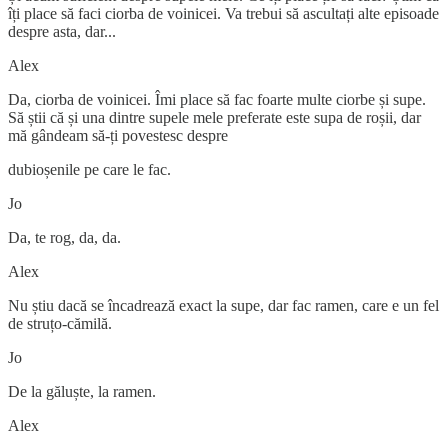
îți place să faci ciorba de voinicei. Va trebui să ascultați alte episoade
despre asta, dar...
Alex
Da, ciorba de voinicei. Îmi place să fac foarte multe ciorbe și supe.
Să știi că și una dintre supele mele preferate este supa de roșii, dar
mă gândeam să-ți povestesc despre
dubioșenile pe care le fac.
Jo
Da, te rog, da, da.
Alex
Nu știu dacă se încadrează exact la supe, dar fac ramen, care e un fel
de struțo-cămilă.
Jo
De la găluște, la ramen.
Alex