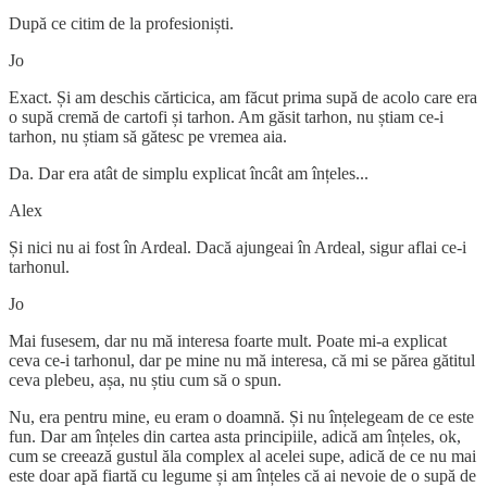
După ce citim de la profesioniști.
Jo
Exact. Și am deschis cărticica, am făcut prima supă de acolo care era
o supă cremă de cartofi și tarhon. Am găsit tarhon, nu știam ce-i
tarhon, nu știam să gătesc pe vremea aia.
Da. Dar era atât de simplu explicat încât am înțeles...
Alex
Și nici nu ai fost în Ardeal. Dacă ajungeai în Ardeal, sigur aflai ce-i
tarhonul.
Jo
Mai fusesem, dar nu mă interesa foarte mult. Poate mi-a explicat
ceva ce-i tarhonul, dar pe mine nu mă interesa, că mi se părea gătitul
ceva plebeu, așa, nu știu cum să o spun.
Nu, era pentru mine, eu eram o doamnă. Și nu înțelegeam de ce este
fun. Dar am înțeles din cartea asta principiile, adică am înțeles, ok,
cum se creează gustul ăla complex al acelei supe, adică de ce nu mai
este doar apă fiartă cu legume și am înțeles că ai nevoie de o supă de