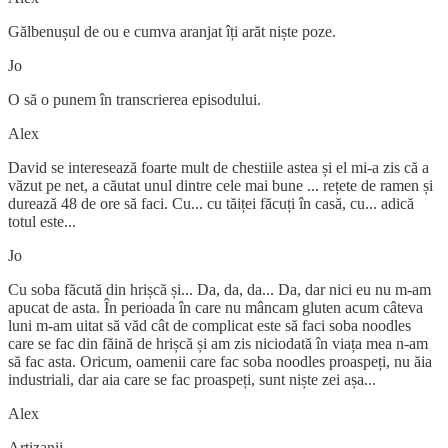
Gălbenușul de ou e cumva aranjat îți arăt niște poze.
Jo
O să o punem în transcrierea episodului.
Alex
David se interesează foarte mult de chestiile astea și el mi-a zis că a
văzut pe net, a căutat unul dintre cele mai bune ... rețete de ramen și
durează 48 de ore să faci. Cu... cu tăiței făcuți în casă, cu... adică
totul este...
Jo
Cu soba făcută din hrișcă și... Da, da, da... Da, dar nici eu nu m-am
apucat de asta. În perioada în care nu mâncam gluten acum câteva
luni m-am uitat să văd cât de complicat este să faci soba noodles
care se fac din făină de hrișcă și am zis niciodată în viața mea n-am
să fac asta. Oricum, oamenii care fac soba noodles proaspeți, nu ăia
industriali, dar aia care se fac proaspeți, sunt niște zei așa...
Alex
Artizanii...