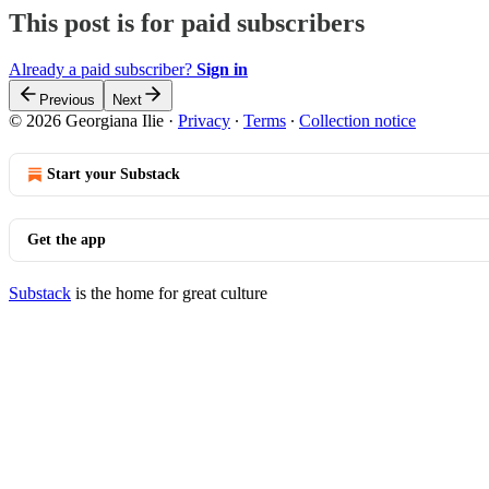
This post is for paid subscribers
Already a paid subscriber?
Sign in
Previous
Next
© 2026 Georgiana Ilie
·
Privacy
∙
Terms
∙
Collection notice
Start your Substack
Get the app
Substack
is the home for great culture