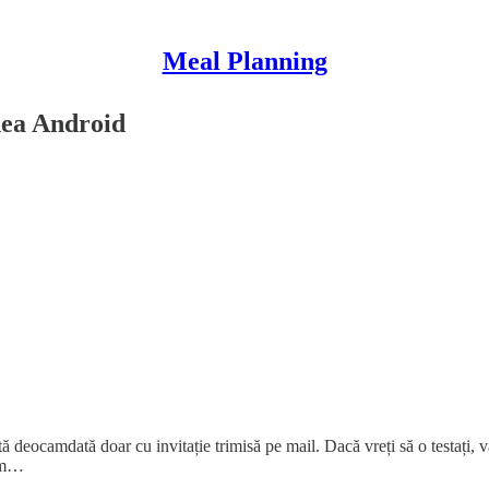
Meal Planning
nea Android
ată deocamdată doar cu invitație trimisă pe mail. Dacă vreți să o testați, 
 im…