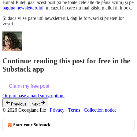
Bună! Puteți găsi acest post (și pe toate celelalte de până acum) și pe
pagina newsletterului
, în cazul în care nu mai găsiți mailul în inbox.
Și dacă vi se pare util newsletterul, dați-le forward și prietenilor
voștri.
Continue reading this post for free in the
Substack app
Claim my free post
Or purchase a paid subscription.
Previous
Next
© 2026 Georgiana Ilie
·
Privacy
∙
Terms
∙
Collection notice
Start your Substack