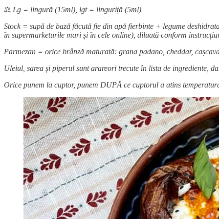
⚖️
Lg = lingură (15ml), lgt = linguriță (5ml)
Stock = supă de bază făcută fie din apă fierbinte + legume deshidratat
în supermarketurile mari și în cele online), diluată conform instrucți
Parmezan = orice brânză maturată: grana padano, cheddar, cașcaval, 
Uleiul, sarea și piperul sunt arareori trecute în lista de ingrediente, d
Orice punem la cuptor, punem DUPĂ ce cuptorul a atins temperatura 