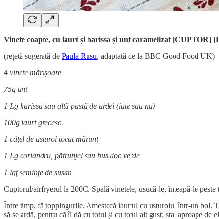
Vinete coapte, cu iaurt și harissa și unt caramelizat [CUPTOR] 
(rețetă sugerată de
Paula Rusu
, adaptată de la BBC Good Food UK)
4 vinete mărișoare
75g unt
1 Lg harissa sau altă pastă de ardei (iute sau nu)
100g iaurt grecesc
1 cățel de usturoi tocat mărunt
1 Lg coriandru, pătrunjel sau busuioc verde
1 lgț semințe de susan
Cuptorul/airfryerul la 200C. Spală vinetele, usucă-le, înțeapă-le peste 
Între timp, fă toppingurile. Amestecă iaurtul cu usturoiul într-un bol. T
să se ardă, pentru că îi dă cu totul și cu totul alt gust; stai aproape 