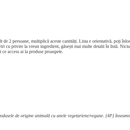
2 persoane, multiplică aceste cantități. Lista e orientativă, poți înloc
riri cu privire la vreun ingredient, găsești mai multe detalii în listă. N
 și ce access ai la produse proaspete.
rodusele de origine animală cu unele vegetariene/vegane. [4P] înseamnă,