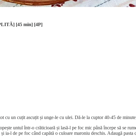
[PLITĂ] [45 min] [4P]
tot cu un cuțit ascuțit și unge-le cu ulei. Dă-le la cuptor 40-45 de minut
opește untul într-o crăticioară și lasă-l pe foc mic până începe să se rume
de el și ia-l de pe foc când capătă o culoare maroniu deschis. Adaugă pasta