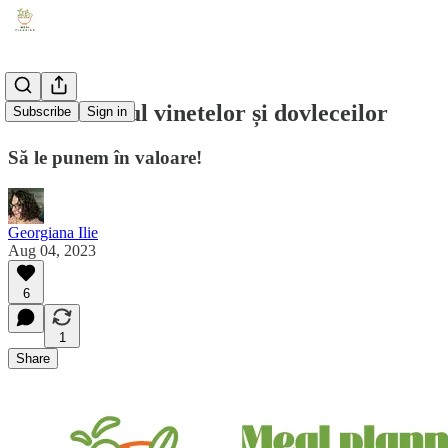
#2.47 Sezonul vinetelor și dovleceilor
Subscribe
Sign in
Să le punem în valoare!
Georgiana Ilie
Aug 04, 2023
6
1
Share