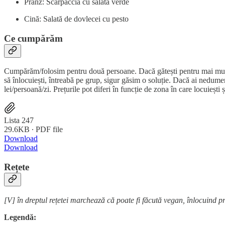
Prânz: Scarpaccia cu salată verde
Cină: Salată de dovlecei cu pesto
Ce cumpărăm
Cumpărăm/folosim pentru două persoane. Dacă gătești pentru mai mult de 
să înlocuiești, întreabă pe grup, sigur găsim o soluție. Dacă ai nedume
lei/persoană/zi. Prețurile pot diferi în funcție de zona în care locuiești
Lista 247
29.6KB ∙ PDF file
Download
Download
Rețete
[V] în dreptul rețetei marchează că poate fi făcută vegan, înlocuind p
Legendă: