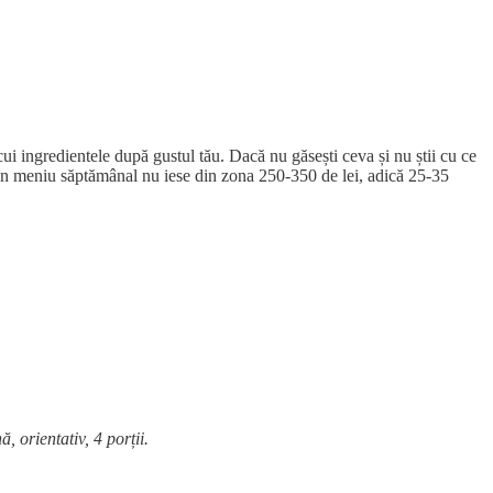
ui ingredientele după gustul tău. Dacă nu găsești ceva și nu știi cu ce
iciun meniu săptămânal nu iese din zona 250-350 de lei, adică 25-35
 orientativ, 4 porții.