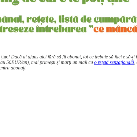
 ține
! Dacă ai ajuns aici fără să fii abonat, tot ce trebuie să faci e să-ți 
 sau 50EUR/an), mai primești și marți un mail cu
o rețetă senzațională
,
ntru abonați.