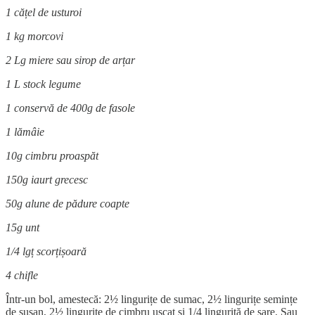
1 cățel de usturoi
1 kg morcovi
2 Lg miere sau sirop de arțar
1 L stock legume
1 conservă de 400g de fasole
1 lămâie
10g cimbru proaspăt
150g iaurt grecesc
50g alune de pădure coapte
15g unt
1/4 lgț scorțișoară
4 chifle
Într-un bol, amestecă: 2½ lingurițe de sumac, 2½ lingurițe semințe
de susan, 2½ lingurițe de cimbru uscat și 1/4 linguriță de sare. Sau