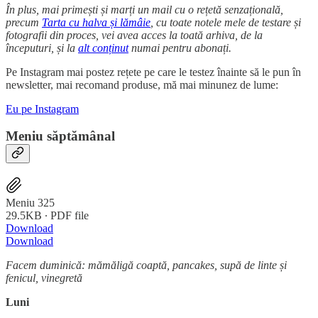
În plus, mai primești și marți un mail cu o rețetă senzațională,
precum
Tarta cu halva și lămâie
, cu toate notele mele de testare și
fotografii din proces, vei avea acces la toată arhiva, de la
începuturi, și la
alt conținut
numai pentru abonați.
Pe Instagram mai postez rețete pe care le testez înainte să le pun în
newsletter, mai recomand produse, mă mai minunez de lume:
Eu pe Instagram
Meniu săptămânal
Meniu 325
29.5KB ∙ PDF file
Download
Download
Facem duminică: mămăligă coaptă, pancakes, supă de linte și
fenicul, vinegretă
Luni