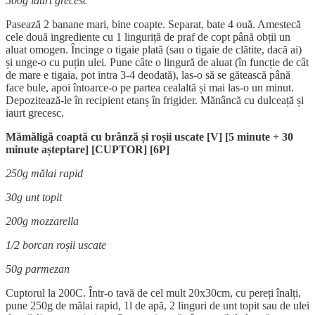
500g iaurt grecesc
Pasează 2 banane mari, bine coapte. Separat, bate 4 ouă. Amestecă
cele două ingrediente cu 1 linguriță de praf de copt până obții un
aluat omogen. Încinge o tigaie plată (sau o tigaie de clătite, dacă ai)
și unge-o cu puțin ulei. Pune câte o lingură de aluat (în funcție de cât
de mare e tigaia, pot intra 3-4 deodată), las-o să se gătească până
face bule, apoi întoarce-o pe partea cealaltă și mai las-o un minut.
Depozitează-le în recipient etanș în frigider. Mănâncă cu dulceață și
iaurt grecesc.
Mămăligă coaptă cu brânză și roșii uscate [V] [5 minute + 30
minute așteptare] [CUPTOR] [6P]
250g mălai rapid
30g unt topit
200g mozzarella
1/2 borcan roșii uscate
50g parmezan
Cuptorul la 200C. Într-o tavă de cel mult 20x30cm, cu pereți înalți,
pune 250g de mălai rapid, 1l de apă, 2 linguri de unt topit sau de ulei