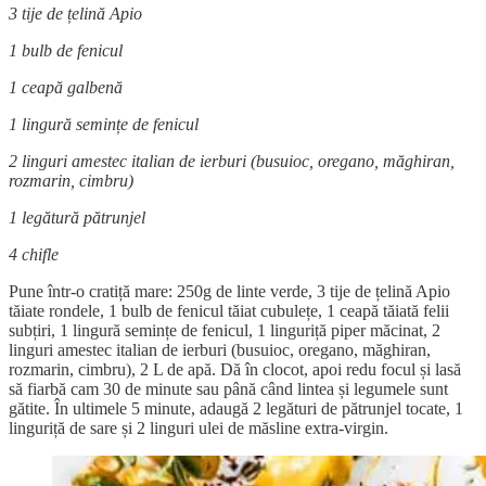
3 tije de țelină Apio
1 bulb de fenicul
1 ceapă galbenă
1 lingură semințe de fenicul
2 linguri amestec italian de ierburi (busuioc, oregano, măghiran,
rozmarin, cimbru)
1 legătură pătrunjel
4 chifle
Pune într-o cratiță mare: 250g de linte verde, 3 tije de țelină Apio
tăiate rondele, 1 bulb de fenicul tăiat cubulețe, 1 ceapă tăiată felii
subțiri, 1 lingură semințe de fenicul, 1 linguriță piper măcinat, 2
linguri amestec italian de ierburi (busuioc, oregano, măghiran,
rozmarin, cimbru), 2 L de apă. Dă în clocot, apoi redu focul și lasă
să fiarbă cam 30 de minute sau până când lintea și legumele sunt
gătite. În ultimele 5 minute, adaugă 2 legături de pătrunjel tocate, 1
linguriță de sare și 2 linguri ulei de măsline extra-virgin.