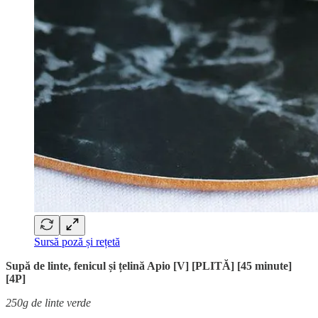
Sursă poză și rețetă
Supă de linte, fenicul și țelină Apio [V] [PLITĂ] [45 minute]
[4P]
250g de linte verde