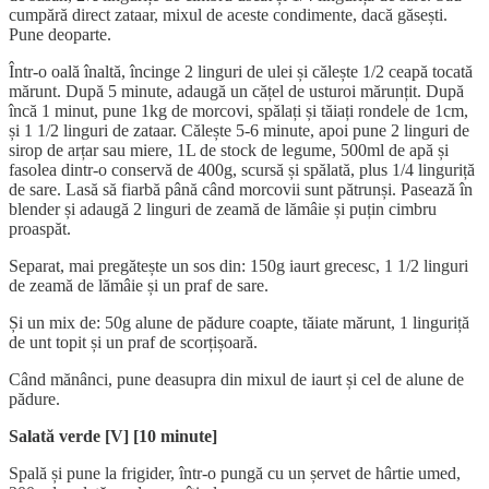
cumpără direct zataar, mixul de aceste condimente, dacă găsești.
Pune deoparte.
Într-o oală înaltă, încinge 2 linguri de ulei și călește 1/2 ceapă tocată
mărunt. După 5 minute, adaugă un cățel de usturoi mărunțit. După
încă 1 minut, pune 1kg de morcovi, spălați și tăiați rondele de 1cm,
și 1 1/2 linguri de zataar. Călește 5-6 minute, apoi pune 2 linguri de
sirop de arțar sau miere, 1L de stock de legume, 500ml de apă și
fasolea dintr-o conservă de 400g, scursă și spălată, plus 1/4 linguriță
de sare. Lasă să fiarbă până când morcovii sunt pătrunși. Pasează în
blender și adaugă 2 linguri de zeamă de lămâie și puțin cimbru
proaspăt.
Separat, mai pregătește un sos din: 150g iaurt grecesc, 1 1/2 linguri
de zeamă de lămâie și un praf de sare.
Și un mix de: 50g alune de pădure coapte, tăiate mărunt, 1 linguriță
de unt topit și un praf de scorțișoară.
Când mănânci, pune deasupra din mixul de iaurt și cel de alune de
pădure.
Salată verde [V] [10 minute]
Spală și pune la frigider, într-o pungă cu un șervet de hârtie umed,