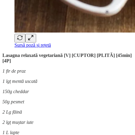
Sursă poză și rețetă
Lasagna relaxată vegetariană [V] [CUPTOR] [PLITĂ] [45min]
[4P]
1 fir de praz
1 lgț mentă uscată
150g cheddar
50g pesmet
2 Lg făină
2 lgț muștar iute
1 L lapte