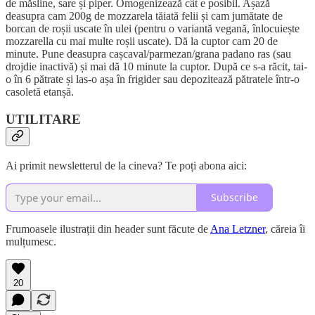
de măsline, sare și piper. Omogenizează cât e posibil. Așază
deasupra cam 200g de mozzarela tăiată felii și cam jumătate de
borcan de roșii uscate în ulei (pentru o variantă vegană, înlocuiește
mozzarella cu mai multe roșii uscate). Dă la cuptor cam 20 de
minute. Pune deasupra cașcaval/parmezan/grana padano ras (sau
drojdie inactivă) și mai dă 10 minute la cuptor. După ce s-a răcit, tai-
o în 6 pătrate și las-o așa în frigider sau depozitează pătratele într-o
casoletă etanșă.
UTILITARE
Ai primit newsletterul de la cineva? Te poți abona aici:
Subscribe
Frumoasele ilustrații din header sunt făcute de
Ana Letzner
, căreia îi
mulțumesc.
20