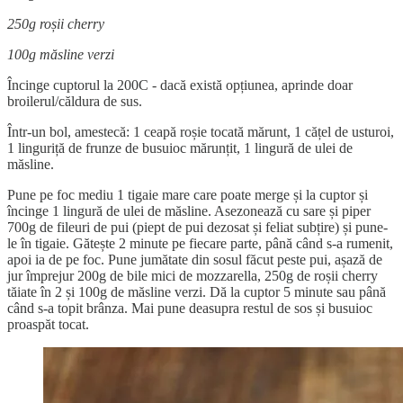
250g roșii cherry
100g măsline verzi
Încinge cuptorul la 200C - dacă există opțiunea, aprinde doar
broilerul/căldura de sus.
Într-un bol, amestecă: 1 ceapă roșie tocată mărunt, 1 cățel de usturoi,
1 linguriță de frunze de busuioc mărunțit, 1 lingură de ulei de
măsline.
Pune pe foc mediu 1 tigaie mare care poate merge și la cuptor și
încinge 1 lingură de ulei de măsline. Asezonează cu sare și piper
700g de fileuri de pui (piept de pui dezosat și feliat subțire) și pune-
le în tigaie. Gătește 2 minute pe fiecare parte, până când s-a rumenit,
apoi ia de pe foc. Pune jumătate din sosul făcut peste pui, așază de
jur împrejur 200g de bile mici de mozzarella, 250g de roșii cherry
tăiate în 2 și 100g de măsline verzi. Dă la cuptor 5 minute sau până
când s-a topit brânza. Mai pune deasupra restul de sos și busuioc
proaspăt tocat.