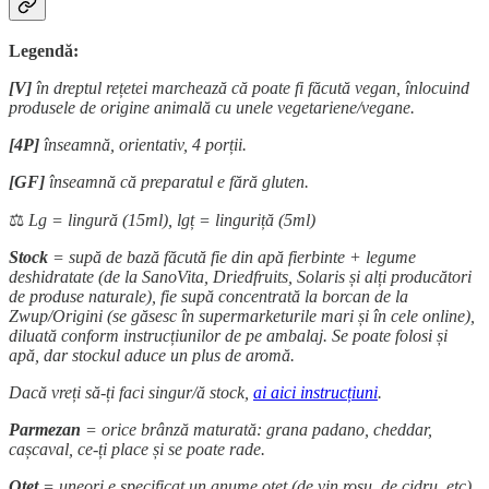
Legendă:
[V]
în dreptul rețetei marchează că poate fi făcută vegan, înlocuind
produsele de origine animală cu unele vegetariene/vegane.
[4P]
înseamnă, orientativ, 4 porții.
[GF]
înseamnă că preparatul e fără gluten.
⚖️
Lg = lingură (15ml), lgț = linguriță (5ml)
Stock
= supă de bază făcută fie din apă fierbinte + legume
deshidratate (de la SanoVita, Driedfruits, Solaris și alți producători
de produse naturale), fie supă concentrată la borcan de la
Zwup/Origini (se găsesc în supermarketurile mari și în cele online),
diluată conform instrucțiunilor de pe ambalaj. Se poate folosi și
apă, dar stockul aduce un plus de aromă.
Dacă vreți să-ți faci singur/ă stock,
ai aici instrucțiuni
.
Parmezan
= orice brânză maturată: grana padano, cheddar,
cașcaval, ce-ți place și se poate rade.
Oțet
= uneori e specificat un anume oțet (de vin roșu, de cidru, etc)