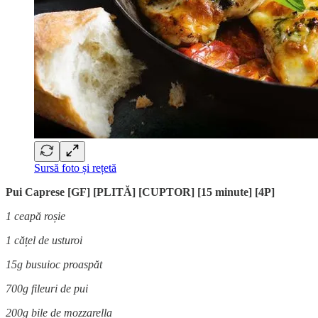
Sursă foto și rețetă
Pui Caprese [GF] [PLITĂ] [CUPTOR] [15 minute] [4P]
1 ceapă roșie
1 cățel de usturoi
15g busuioc proaspăt
700g fileuri de pui
200g bile de mozzarella