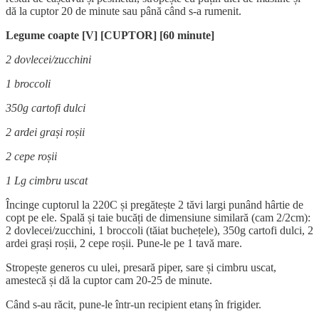
dă la cuptor 20 de minute sau până când s-a rumenit.
Legume coapte [V] [CUPTOR] [60 minute]
2 dovlecei/zucchini
1 broccoli
350g cartofi dulci
2 ardei grași roșii
2 cepe roșii
1 Lg cimbru uscat
Încinge cuptorul la 220C și pregătește 2 tăvi largi punând hârtie de
copt pe ele. Spală și taie bucăți de dimensiune similară (cam 2/2cm):
2 dovlecei/zucchini, 1 broccoli (tăiat buchețele), 350g cartofi dulci, 2
ardei grași roșii, 2 cepe roșii. Pune-le pe 1 tavă mare.
Stropește generos cu ulei, presară piper, sare și cimbru uscat,
amestecă și dă la cuptor cam 20-25 de minute.
Când s-au răcit, pune-le într-un recipient etanș în frigider.