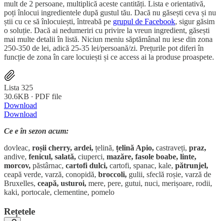
mult de 2 persoane, multiplică aceste cantități. Lista e orientativă,
poți înlocui ingredientele după gustul tău. Dacă nu găsești ceva și nu
știi cu ce să înlocuiești, întreabă pe
grupul de Facebook
, sigur găsim
o soluție. Dacă ai nedumeriri cu privire la vreun ingredient, găsești
mai multe detalii în listă. Niciun meniu săptămânal nu iese din zona
250-350 de lei, adică 25-35 lei/persoană/zi. Prețurile pot diferi în
funcție de zona în care locuiești și ce access ai la produse proaspete.
Lista 325
30.6KB ∙ PDF file
Download
Download
Ce e în sezon acum:
dovleac,
roșii cherry, ardei,
țelină,
țelină Apio,
castraveți,
praz,
andive,
fenicul, salată,
ciuperci,
mazăre, fasole boabe, linte,
morcov,
păstârnac,
cartofi dulci,
cartofi, spanac, kale,
pătrunjel,
ceapă verde, varză, conopidă,
broccoli,
gulii, sfeclă roșie, varză de
Bruxelles,
ceapă, usturoi,
mere, pere, gutui, nuci, merișoare, rodii,
kaki, portocale, clementine, pomelo
Rețetele