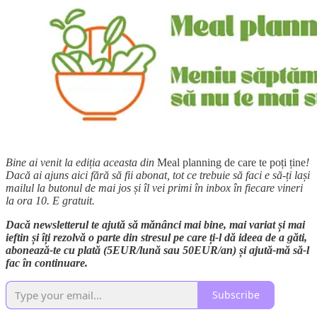
Bine ai venit la ediția aceasta din
Meal planning de care te poți ține
!
Dacă ai ajuns aici fără să fii abonat, tot ce trebuie să faci e să-ți lași
mailul la butonul de mai jos și îl vei primi în inbox în fiecare vineri
la ora 10. E gratuit.
Dacă newsletterul te ajută să mănânci mai bine, mai variat și mai
ieftin și îți rezolvă o parte din stresul pe care ți-l dă ideea de a găti,
abonează-te cu plată (5EUR/lună sau 50EUR/an) și ajută-mă să-l
fac în continuare.
Subscribe