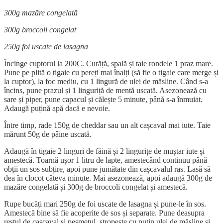
300g mazăre congelată
300g broccoli congelat
250g foi uscate de lasagna
Încinge cuptorul la 200C. Curăță, spală și taie rondele 1 praz mare.
Pune pe plită o tigaie cu pereți mai înalți (să fie o tigaie care merge și
la cuptor), la foc mediu, cu 1 lingură de ulei de măsline. Când s-a
încins, pune prazul și 1 linguriță de mentă uscată. Asezonează cu
sare și piper, pune capacul și călește 5 minute, până s-a înmuiat.
Adaugă puțină apă dacă e nevoie.
Între timp, rade 150g de cheddar sau un alt cașcaval mai iute. Taie
mărunt 50g de pâine uscată.
Adaugă în tigaie 2 linguri de făină și 2 lingurițe de muștar iute și
amestecă. Toarnă ușor 1 litru de lapte, amestecând continuu până
obții un sos subțire, apoi pune jumătate din cașcavalul ras. Lasă să
dea în clocot câteva minute. Mai asezonează, apoi adaugă 300g de
mazăre congelată și 300g de broccoli congelat și amestecă.
Rupe bucăți mari 250g de foi uscate de lasagna și pune-le în sos.
Amestecă bine să fie acoperite de sos și separate. Pune deasupra
restul de cașcaval și pesmetul, stropește cu puțin ulei de măsline și