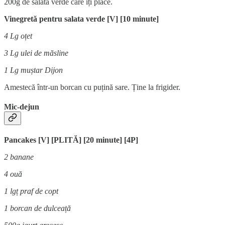
200g de salată verde care îți place.
Vinegretă pentru salata verde [V] [10 minute]
4 Lg oțet
3 Lg ulei de măsline
1 Lg muștar Dijon
Amestecă într-un borcan cu puțină sare.
Ține la frigider.
Mic-dejun
Pancakes [V] [PLITĂ] [20 minute] [4P]
2 banane
4 ouă
1 lgț praf de copt
1 borcan de dulceață