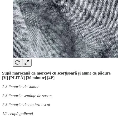
Supă marocană de morcovi cu scorțișoară și alune de pădure
[V] [PLITĂ] [30 minute] [4P]
2½ lingurițe de sumac
2½ lingurițe semințe de susan
2½ lingurițe de cimbru uscat
1/2 ceapă galbenă