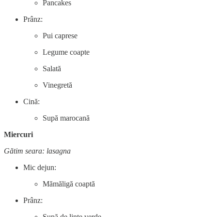
Pancakes
Prânz:
Pui caprese
Legume coapte
Salată
Vinegretă
Cină:
Supă marocană
Miercuri
Gătim seara: lasagna
Mic dejun:
Mămăligă coaptă
Prânz:
Supă de linte verde