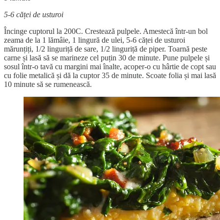
5-6 căței de usturoi
Încinge cuptorul la 200C. Crestează pulpele. Amestecă într-un bol
zeama de la 1 lămâie, 1 lingură de ulei, 5-6 căței de usturoi
mărunțiți, 1/2 linguriță de sare, 1/2 linguriță de piper. Toarnă peste
carne și lasă să se marineze cel puțin 30 de minute. Pune pulpele și
sosul într-o tavă cu margini mai înalte, acoper-o cu hârtie de copt sau
cu folie metalică și dă la cuptor 35 de minute. Scoate folia și mai lasă
10 minute să se rumenească.