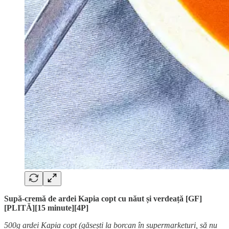
Supă-cremă de ardei Kapia copt cu năut și verdeață [GF]
[PLITĂ][15 minute][4P]
500g ardei Kapia copt (găsești la borcan în supermarketuri, să nu