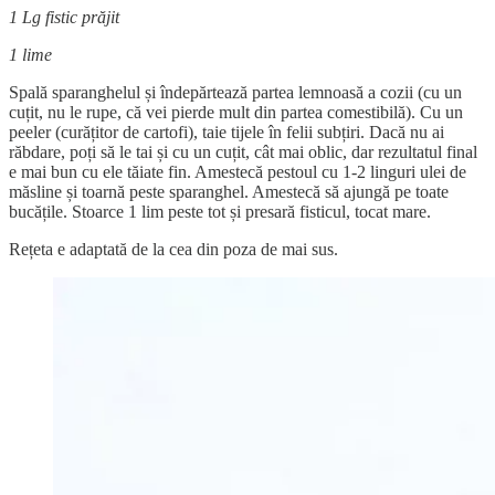
1 Lg fistic prăjit
1 lime
Spală sparanghelul și îndepărtează partea lemnoasă a cozii (cu un
cuțit, nu le rupe, că vei pierde mult din partea comestibilă). Cu un
peeler (curățitor de cartofi), taie tijele în felii subțiri. Dacă nu ai
răbdare, poți să le tai și cu un cuțit, cât mai oblic, dar rezultatul final
e mai bun cu ele tăiate fin. Amestecă pestoul cu 1-2 linguri ulei de
măsline și toarnă peste sparanghel. Amestecă să ajungă pe toate
bucățile. Stoarce 1 lim peste tot și presară fisticul, tocat mare.
Rețeta e adaptată de la cea din poza de mai sus.