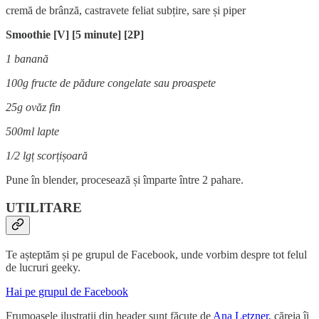
cremă de brânză, castravete feliat subțire, sare și piper
Smoothie [V] [5 minute] [2P]
1 banană
100g fructe de pădure congelate sau proaspete
25g ovăz fin
500ml lapte
1/2 lgț scorțișoară
Pune în blender, procesează și împarte între 2 pahare.
UTILITARE
Te așteptăm și pe grupul de Facebook, unde vorbim despre tot felul
de lucruri geeky.
Hai pe grupul de Facebook
Frumoasele ilustrații din header sunt făcute de
Ana Letzner
, căreia îi