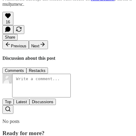
mulțumesc.
16
Share
Previous
Next
Discussion about this post
Comments
Restacks
Top
Latest
Discussions
No posts
Ready for more?