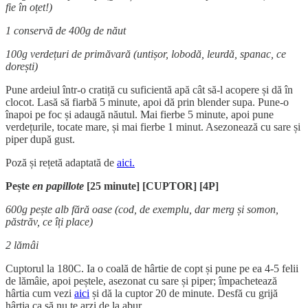
fie în oțet!)
1 conservă de 400g de năut
100g verdețuri de primăvară (untișor, lobodă, leurdă, spanac, ce
dorești)
Pune ardeiul într-o cratiță cu suficientă apă cât să-l acopere și dă în
clocot. Lasă să fiarbă 5 minute, apoi dă prin blender supa. Pune-o
înapoi pe foc și adaugă năutul. Mai fierbe 5 minute, apoi pune
verdețurile, tocate mare, și mai fierbe 1 minut. Asezonează cu sare și
piper după gust.
Poză și rețetă adaptată de
aici.
Pește
en papillote
[25 minute] [CUPTOR]
[4P]
600g pește alb fără oase (cod, de exemplu, dar merg și somon,
păstrăv, ce îți place)
2 lămâi
Cuptorul la 180C. Ia o coală de hârtie de copt și pune pe ea 4-5 felii
de lămâie, apoi peștele, asezonat cu sare și piper; împachetează
hârtia cum vezi
aici
și dă la cuptor 20 de minute. Desfă cu grijă
hârtia ca să nu te arzi de la abur.