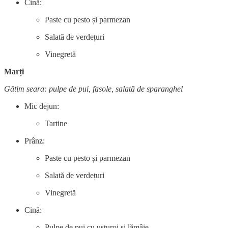
Cină:
Paste cu pesto și parmezan
Salată de verdețuri
Vinegretă
Marți
Gătim seara: pulpe de pui, fasole, salată de sparanghel
Mic dejun:
Tartine
Prânz:
Paste cu pesto și parmezan
Salată de verdețuri
Vinegretă
Cină:
Pulpe de pui cu usturoi și lămâie