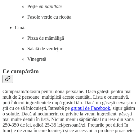
Pește
en papillote
Fasole verde cu ricotta
Cină:
Pizza de mămăligă
Salată de verdețuri
Vinegretă
Ce cumpărăm
Cumpărăm/folosim pentru două persoane. Dacă gătești pentru mai
mult de 2 persoane, multiplică aceste cantități. Lista e orientativă,
poți înlocui ingredientele după gustul tău. Dacă nu găsești ceva și nu
știi cu ce să înlocuiești, întreabă pe
grupul de Facebook
, sigur găsim
o soluție. Dacă ai nedumeriri cu privire la vreun ingredient, găsești
mai multe detalii în listă. Niciun meniu săptămânal nu iese din zona
250-350 de lei, adică 25-35 lei/persoană/zi. Prețurile pot diferi în
funcție de zona în care locuiești și ce access ai la produse proaspete.