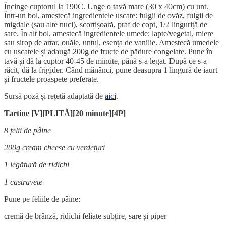
Încinge cuptorul la 190C. Unge o tavă mare (30 x 40cm) cu unt.
Într-un bol, amestecă ingredientele uscate: fulgii de ovăz, fulgii de
migdale (sau alte nuci), scorțișoară, praf de copt, 1/2 linguriță de
sare. În alt bol, amestecă ingredientele umede: lapte/vegetal, miere
sau sirop de arțar, ouăle, untul, esența de vanilie. Amestecă umedele
cu uscatele și adaugă 200g de fructe de pădure congelate. Pune în
tavă și dă la cuptor 40-45 de minute, până s-a legat. După ce s-a
răcit, dă la frigider. Când mănânci, pune deasupra 1 lingură de iaurt
și fructele proaspete preferate.
Sursă poză și rețetă adaptată de
aici
.
Tartine [V][PLITĂ][20 minute][4P]
8 felii de pâine
200g cream cheese cu verdețuri
1 legătură de ridichi
1 castravete
Pune pe feliile de pâine:
cremă de brânză, ridichi feliate subțire, sare și piper