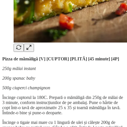
Pizza de mămăligă [V] [CUPTOR] [PLITĂ] [45 minute] [4P]
250g mălai instant
200g spanac baby
500g ciuperci champignon
Încinge cuptorul la 180C. Prepară o mămăligă din 250g de mălai de
3 minute, conform instrucțiunilor de pe ambalaj. Pune o hârtie de
copt într-o tavă de aproximativ 25 x 35 și toarnă mămăliga în tavă.
Întinde-o bine și pune-o deoparte.
Încinge o tigaie mai mare cu 1 lingură de ulei și călește 200g de