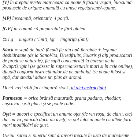
[V]
în dreptul rețetei marchează că poate fi făcută vegan, înlocuind
produsele de origine animală cu unele vegetariene/vegane.
[4P]
înseamnă, orientativ, 4 porții.
[GF]
înseamnă că preparatul e fără gluten.
⚖️
Lg = lingură (15ml), lgț = linguriță (5ml)
Stock
= supă de bază făcută fie din apă fierbinte + legume
deshidratate (de la SanoVita, Driedfruits, Solaris și alți producători
de produse naturale), fie supă concentrată la borcan de la
Zwup/Origini (se găsesc în supermarketurile mari și în cele online),
diluată conform instrucțiunilor de pe ambalaj. Se poate folosi și
apă, dar stockul aduce un plus de aromă.
Dacă vreți să-ți faci singur/ă stock,
ai aici instrucțiuni
.
Parmezan
= orice brânză maturată: grana padano, cheddar,
cașcaval, ce-ți place și se poate rade.
Oțet
= uneori e specificat un anume oțet (de vin roșu, de cidru, etc)
dar nu vă panicați dacă nu aveți, se pot înlocui unele cu altele fără
mari modificări de gust.
Uleiul, sarea și piperul sunt arareori trecute în lista de ingrediente,