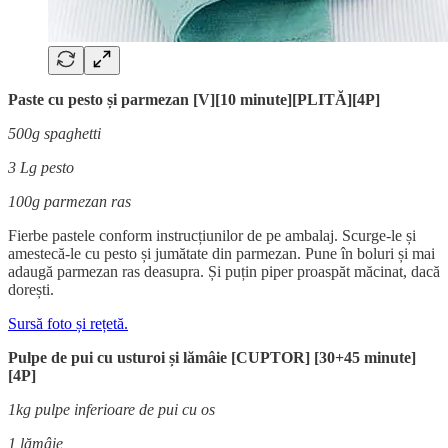
Paste cu pesto și parmezan [V][10 minute][PLITĂ][4P]
500g spaghetti
3 Lg pesto
100g parmezan ras
Fierbe pastele conform instrucțiunilor de pe ambalaj. Scurge-le și
amestecă-le cu pesto și jumătate din parmezan. Pune în boluri și mai
adaugă parmezan ras deasupra. Și puțin piper proaspăt măcinat, dacă
dorești.
Sursă foto și rețetă.
Pulpe de pui cu usturoi și lămâie [CUPTOR] [30+45 minute]
[4P]
1kg pulpe inferioare de pui cu os
1 lămâie