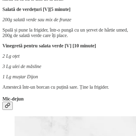
Salată de verdețuri [V][5 minute]
200g salată verde sau mix de frunze
Spală și pune la frigider, într-o pungă cu un șervet de hârtie umed,
200g de salată verde care îți place.
Vinegretă pentru salata verde [V] [10 minute]
2 Lg oțet
3 Lg ulei de măsline
1 Lg muștar Dijon
Amestecă într-un borcan cu puțină sare.
Ține la frigider.
Mic-dejun