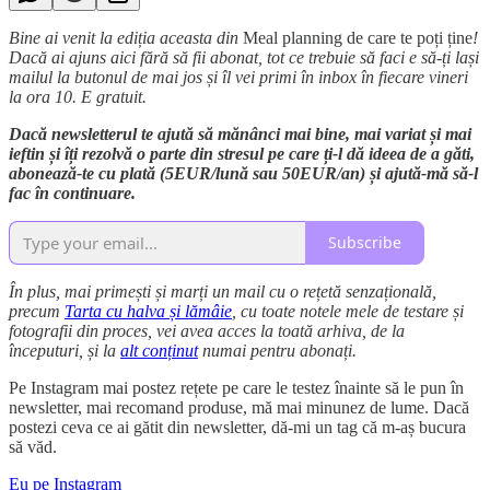
Bine ai venit la ediția aceasta din
Meal planning de care te poți ține
!
Dacă ai ajuns aici fără să fii abonat, tot ce trebuie să faci e să-ți lași
mailul la butonul de mai jos și îl vei primi în inbox în fiecare vineri
la ora 10. E gratuit.
Dacă newsletterul te ajută să mănânci mai bine, mai variat și mai
ieftin și îți rezolvă o parte din stresul pe care ți-l dă ideea de a găti,
abonează-te cu plată (5EUR/lună sau 50EUR/an) și ajută-mă să-l
fac în continuare.
Subscribe
În plus, mai primești și marți un mail cu o rețetă senzațională,
precum
Tarta cu halva și lămâie
, cu toate notele mele de testare și
fotografii din proces, vei avea acces la toată arhiva, de la
începuturi, și la
alt conținut
numai pentru abonați.
Pe Instagram mai postez rețete pe care le testez înainte să le pun în
newsletter, mai recomand produse, mă mai minunez de lume. Dacă
postezi ceva ce ai gătit din newsletter, dă-mi un tag că m-aș bucura
să văd.
Eu pe Instagram