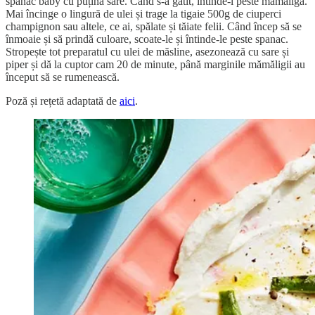
spanac baby cu puțină sare. Când s-a gătit, întinde-l peste mămăligă.
Mai încinge o lingură de ulei și trage la tigaie 500g de ciuperci
champignon sau altele, ce ai, spălate și tăiate felii. Când încep să se
înmoaie și să prindă culoare, scoate-le și întinde-le peste spanac.
Stropește tot preparatul cu ulei de măsline, asezonează cu sare și
piper și dă la cuptor cam 20 de minute, până marginile mămăligii au
început să se rumenească.
Poză și rețetă adaptată de
aici
.