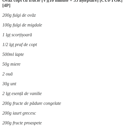
Ovăz copt cu fructe [V][10 minute + 55 așteptare] [CUPTOR]
[4P]
200g fulgi de ovăz
100g fulgi de migdale
1 lgț scorțișoară
1/2 lgț praf de copt
500ml lapte
50g miere
2 ouă
30g unt
2 lgț esență de vanilie
200g fructe de pădure congelate
200g iaurt grecesc
200g fructe proaspete