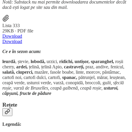
Notă: Substack nu mai permite downloadarea documentelor decât
dacă ești logat pe site sau din mail.
Lista 333
29KB ∙ PDF file
Download
Download
Ce e în sezon acum:
leurdă
, ștevie,
lobodă,
urzici,
ridichi, untișor, sparanghel,
roșii
cherry,
ardei,
țelină, țelină Apio,
castraveți,
praz, andive, fenicul,
salată, ciuperci,
mazăre, fasole boabe, linte, morcov, păstârnac,
cartofi noi, cartofi dulci, cartofi,
spanac,
pătrunjel, mărar, leuștean,
ceapă verde, usturoi verde, varză, conopidă, broccoli, gu
lii, sfeclă
roșie, varză de Bruxelles, ceapă galbenă, ceapă roșie,
usturoi,
căpșuni, fructe de pădure
Rețete
Legendă: