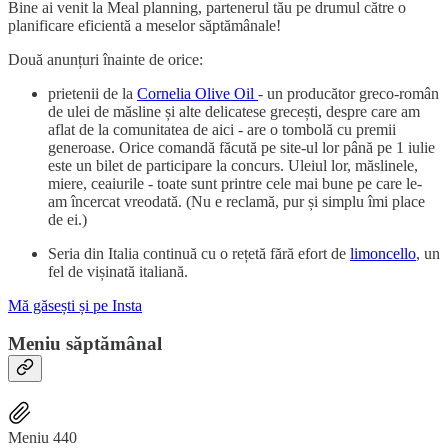
Bine ai venit la Meal planning, partenerul tău pe drumul către o
planificare eficientă a meselor săptămânale!
Două anunțuri înainte de orice:
prietenii de la
Cornelia Olive Oil
- un producător greco-român
de ulei de măsline și alte delicatese grecești, despre care am
aflat de la comunitatea de aici - are o tombolă cu premii
generoase. Orice comandă făcută pe site-ul lor până pe 1 iulie
este un bilet de participare la concurs. Uleiul lor, măslinele,
miere, ceaiurile - toate sunt printre cele mai bune pe care le-
am încercat vreodată. (Nu e reclamă, pur și simplu îmi place
de ei.)
Seria din Italia continuă cu o rețetă fără efort de
limoncello
, un
fel de vișinată italiană.
Mă găsești și pe Insta
Meniu săptămânal
Meniu 440