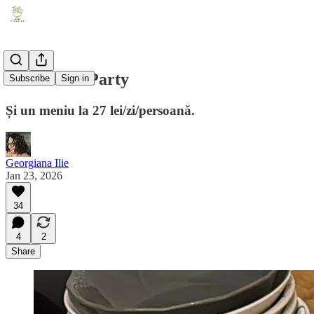
#5.19 MBS Party
Subscribe
Sign in
Și un meniu la 27 lei/zi/persoană.
Georgiana Ilie
Jan 23, 2026
34
4
2
Share