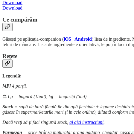
Download
Download
Ce cumpărăm
Găsești pe aplicația-companion (
iOS
|
Android
) lista de ingrediente.
feluri de mâncare. Lista de ingrediente e orientativă, le poți înlocui du
Rețete
Legendă:
[4P]
4 porții.
⚖️
Lg = lingură (15ml), lgț = linguriță (5ml)
Stock
= supă de bază făcută fie din apă fierbinte + legume deshidratat
găsesc în supermarketurile mari și în cele online), diluată conform in
Dacă vreți să-ți faci singur/ă stock,
ai aici instrucțiuni
.
Parmezan
= orice brânză maturată: grana padano, cheddar, cașcaval, 