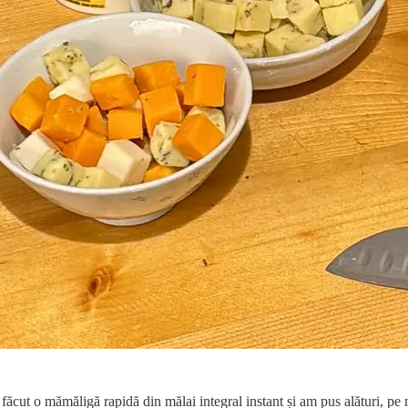
ut o mămăligă rapidă din mălai integral instant și am pus alături, pe 