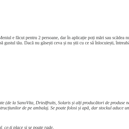
 Meniul e făcut pentru 2 persoane, dar în aplicație poți mări sau scădea 
pă gustul tău. Dacă nu găsești ceva și nu știi cu ce să înlocuiești, întrea
e (de la SanoVita, Driedfruits, Solaris și alți producători de produse 
strucțiunilor de pe ambalaj. Se poate folosi și apă, dar stockul aduce u
ce-ți place și se poate rade.