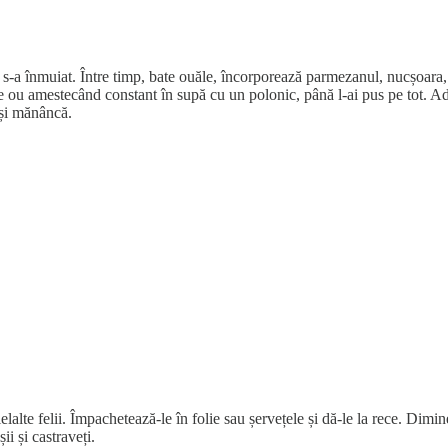
nă s-a înmuiat. Între timp, bate ouăle, încorporează parmezanul, nucșoara,
 ou amestecând constant în supă cu un polonic, până l-ai pus pe tot. Adau
 și mănâncă.
lelalte felii. Împachetează-le în folie sau șervețele și dă-le la rece. Di
i și castraveți.