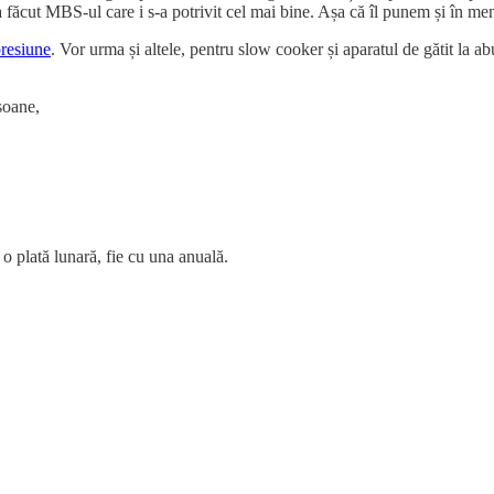
și-a făcut MBS-ul care i s-a potrivit cel mai bine. Așa că îl punem și în m
presiune
. Vor urma și altele, pentru slow cooker și aparatul de gătit la ab
soane,
 o plată lunară, fie cu una anuală.