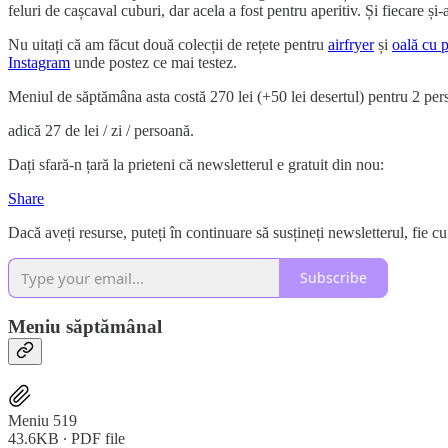
feluri de cașcaval cuburi, dar acela a fost pentru aperitiv. Și fiecare 
Nu uitați că am făcut două colecții de rețete pentru
airfryer
și
oală cu 
Instagram
unde postez ce mai testez.
Meniul de săptămâna asta costă 270 lei (+50 lei desertul) pentru 2 per
adică 27 de lei / zi / persoană.
Dați sfară-n țară la prieteni că newsletterul e gratuit din nou:
Share
Dacă aveți resurse, puteți în continuare să susțineți newsletterul, fie cu
Subscribe
Meniu săptămânal
Meniu 519
43.6KB ∙ PDF file