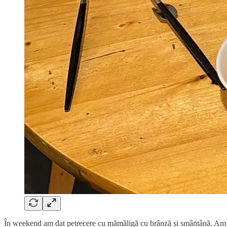
În weekend am dat petrecere cu mămăligă cu brânză și smântână. Am făc