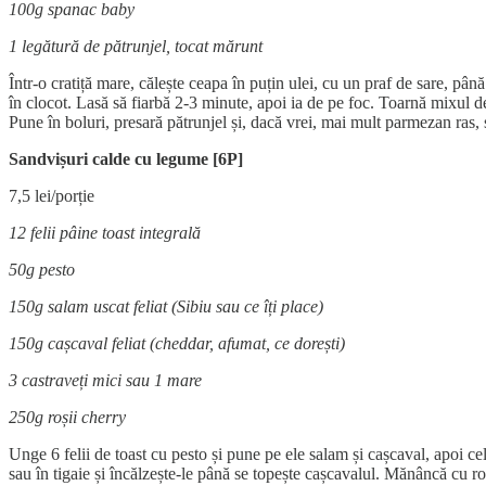
100g spanac baby
1 legătură de pătrunjel, tocat mărunt
Într-o cratiță mare, călește ceapa în puțin ulei, cu un praf de sare, pâ
în clocot. Lasă să fiarbă 2-3 minute, apoi ia de pe foc. Toarnă mixul de
Pune în boluri, presară pătrunjel și, dacă vrei, mai mult parmezan ras,
Sandvișuri calde cu legume [6P]
7,5 lei/porție
12 felii pâine toast integrală
50g pesto
150g salam uscat feliat (Sibiu sau ce îți place)
150g cașcaval feliat (cheddar, afumat, ce dorești)
3 castraveți mici sau 1 mare
250g roșii cherry
Unge 6 felii de toast cu pesto și pune pe ele salam și cașcaval, apoi ce
sau în tigaie și încălzește-le până se topește cașcavalul. Mănâncă cu roși