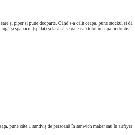
 sare și piper și pune deoparte. Când s-a călit ceapa, pune stockul și dă
gă și spanacul (spălat) și lasă să se gătească totul în supa fierbinte.
mineața, pune câte 1 sandviș de persoană în sanwich maker sau în airfryer