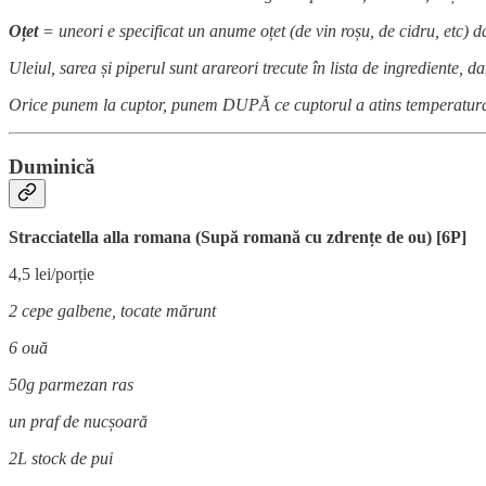
Oțet
= uneori e specificat un anume oțet (de vin roșu, de cidru, etc) d
Uleiul, sarea și piperul sunt arareori trecute în lista de ingrediente, d
Orice punem la cuptor, punem DUPĂ ce cuptorul a atins temperatura 
Duminică
Stracciatella alla romana (Supă romană cu zdrențe de ou) [6P]
4,5 lei/porție
2 cepe galbene, tocate mărunt
6 ouă
50g parmezan ras
un praf de nucșoară
2L stock de pui