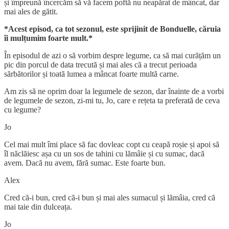
și împreună încercăm să vă facem poftă nu neapărat de mâncat, dar
mai ales de gătit.
*Acest episod, ca tot sezonul, este sprijinit de Bonduelle, căruia
îi mulțumim foarte mult.*
În episodul de azi o să vorbim despre legume, ca să mai curățăm un
pic din porcul de data trecută și mai ales că a trecut perioada
sărbătorilor și toată lumea a mâncat foarte multă carne.
Am zis să ne oprim doar la legumele de sezon, dar înainte de a vorbi
de legumele de sezon, zi-mi tu, Jo, care e rețeta ta preferată de ceva
cu legume?
Jo
Cel mai mult îmi place să fac dovleac copt cu ceapă roșie și apoi să
îl năclăiesc așa cu un sos de tahini cu lămâie și cu sumac, dacă
avem. Dacă nu avem, fără sumac. Este foarte bun.
Alex
Cred că-i bun, cred că-i bun și mai ales sumacul și lămâia, cred că
mai taie din dulceața.
Jo