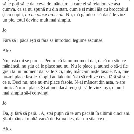
să le poți să le dai ceva de mâncare la care ei să relaționeze așa
cumva, ca să nu spună nu din start, cum e și mitul ăla cu broccoliul
și cu copiii,
nu ne place broccoli
. Nu, mă gândesc că dacă le vinzi
un pic, totul devine mult mai simplu.
Jo
Fără să-i păcălești și fără să introduci legume ascunse.
Alex
Nu, asta mi se pare… Pentru că la un moment dat, dacă nu știu ce
mănâncă, nu știu că le place sau nu. Nu le place și atunci o să-ți fie
greu la un moment dat să le zici, uite, mâncăm niște fasole. Nu, mie
nu-mi place fasole. Copiii au talentul ăsta să refuze ceva fără să știe
ce e. Deci nu, mie nu-mi place fasole. N-ai mâncat din asta, n-are
nimic. Nu-mi place. Și atunci dacă reușești să le vinzi așa, e mult
mai simplu să-i convingi.
Jo
Da, și fără să pară... A, stai puțin că te-am păcălit în ultimii cinci ani.
Și-ai mâncat multă varză de Bruxelles, dar nu știai ce e.
Alex