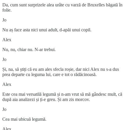
Da, cum sunt surprizele alea urâte cu varză de Bruxelles băgată în
folie.
Jo
Nu aș face asta nici unui adult, d-apăi unui copil.
Alex
Nu, nu, chiar nu. N-ar trebui.
Jo
Și, na, să știți că eu am ales sfecla roșie, dar nici Alex nu s-a dus
prea departe cu leguma lui, care e tot o rădăcinoasă.
Alex
Este cea mai versatilă legumă și n-am vrut să mă gândesc mult, că
după aia analizezi și ți-e greu. Și am zis morcov.
Jo
Cea mai ubicuă legumă.
Alex