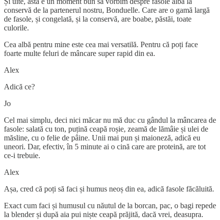
Și uite, ăsta e un moment bun să vorbim despre fasole albă la
conservă de la partenerul nostru, Bonduelle. Care are o gamă largă
de fasole, și congelată, și la conservă, are boabe, păstăi, toate
culorile.
Cea albă pentru mine este cea mai versatilă. Pentru că poți face
foarte multe feluri de mâncare super rapid din ea.
Alex
Adică ce?
Jo
Cel mai simplu, deci nici măcar nu mă duc cu gândul la mâncarea de
fasole: salată cu ton, puțină ceapă roșie, zeamă de lămâie și ulei de
măsline, cu o felie de pâine. Unii mai pun și maioneză, adică eu
uneori. Dar, efectiv, în 5 minute ai o cină care are proteină, are tot
ce-i trebuie.
Alex
Așa, cred că poți să faci și humus neoș din ea, adică fasole făcăluită.
Exact cum faci și humusul cu năutul de la borcan, pac, o bagi repede
la blender și după aia pui niște ceapă prăjită, dacă vrei, deasupra.