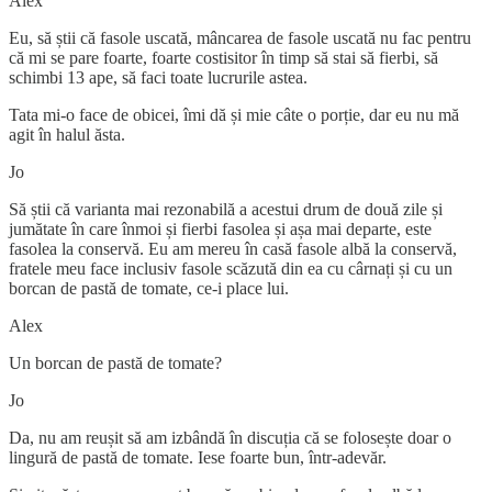
Alex
Eu, să știi că fasole uscată, mâncarea de fasole uscată nu fac pentru
că mi se pare foarte, foarte costisitor în timp să stai să fierbi, să
schimbi 13 ape, să faci toate lucrurile astea.
Tata mi-o face de obicei, îmi dă și mie câte o porție, dar eu nu mă
agit în halul ăsta.
Jo
Să știi că varianta mai rezonabilă a acestui drum de două zile și
jumătate în care înmoi și fierbi fasolea și așa mai departe, este
fasolea la conservă. Eu am mereu în casă fasole albă la conservă,
fratele meu face inclusiv fasole scăzută din ea cu cârnați și cu un
borcan de pastă de tomate, ce-i place lui.
Alex
Un borcan de pastă de tomate?
Jo
Da, nu am reușit să am izbândă în discuția că se folosește doar o
lingură de pastă de tomate. Iese foarte bun, într-adevăr.