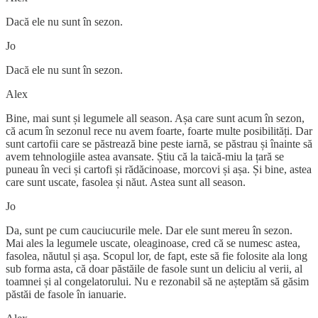
Dacă ele nu sunt în sezon.
Jo
Dacă ele nu sunt în sezon.
Alex
Bine, mai sunt și legumele all season. Așa care sunt acum în sezon,
că acum în sezonul rece nu avem foarte, foarte multe posibilități. Dar
sunt cartofii care se păstrează bine peste iarnă, se păstrau și înainte să
avem tehnologiile astea avansate. Știu că la taică-miu la țară se
puneau în veci și cartofi și rădăcinoase, morcovi și așa. Și bine, astea
care sunt uscate, fasolea și năut. Astea sunt all season.
Jo
Da, sunt pe cum cauciucurile mele. Dar ele sunt mereu în sezon.
Mai ales la legumele uscate, oleaginoase, cred că se numesc astea,
fasolea, năutul și așa. Scopul lor, de fapt, este să fie folosite ala long
sub forma asta, că doar păstăile de fasole sunt un deliciu al verii, al
toamnei și al congelatorului. Nu e rezonabil să ne așteptăm să găsim
păstăi de fasole în ianuarie.