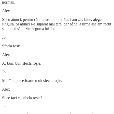
normali.
Alex
Și eu atunci, pentru că am fost un om rău, i-am zis, bine, alege una
singură. Și atunci s-a supărat mai tare, dar până la urmă așa am făcut
și haideți să auzim leguma lui Jo.
Jo
Sfecla roșie.
Alex
A, bun, bun sfecla roșie.
Jo
Mie îmi place foarte mult sfecla roșie.
Alex
Și ce faci cu sfecla roșie?
Jo