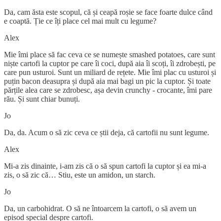
Da, cam ăsta este scopul, că și ceapă roșie se face foarte dulce când
e coaptă. Ție ce îți place cel mai mult cu legume?
Alex
Mie îmi place să fac ceva ce se numește smashed potatoes, care sunt
niște cartofi la cuptor pe care îi coci, după aia îi scoți, îi zdrobești, pe
care pun usturoi. Sunt un miliard de rețete. Mie îmi plac cu usturoi și
puțin bacon deasupra și după aia mai bagi un pic la cuptor. Și toate
părțile alea care se zdrobesc, așa devin crunchy - crocante, îmi pare
rău. Și sunt chiar bunuți.
Jo
Da, da. Acum o să zic ceva ce știi deja, că cartofii nu sunt legume.
Alex
Mi-a zis dinainte, i-am zis că o să spun cartofi la cuptor și ea mi-a
zis, o să zic că… Stiu, este un amidon, un starch.
Jo
Da, un carbohidrat. O să ne întoarcem la cartofi, o să avem un
episod special despre cartofi.