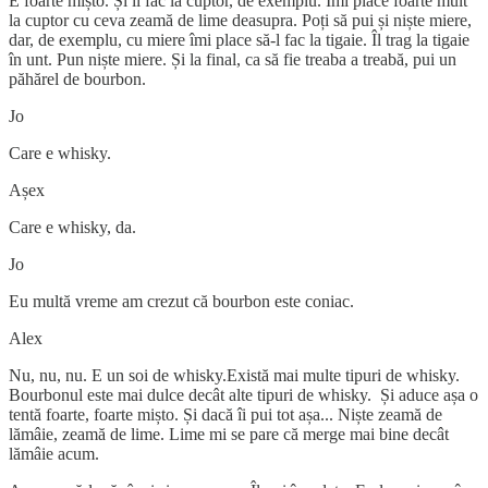
E foarte mișto. Și îl fac la cuptor, de exemplu. Îmi place foarte mult
la cuptor cu ceva zeamă de lime deasupra. Poți să pui și niște miere,
dar, de exemplu, cu miere îmi place să-l fac la tigaie. Îl trag la tigaie
în unt. Pun niște miere. Și la final, ca să fie treaba a treabă, pui un
păhărel de bourbon.
Jo
Care e whisky.
Așex
Care e whisky, da.
Jo
Eu multă vreme am crezut că bourbon este coniac.
Alex
Nu, nu, nu. E un soi de whisky.Există mai multe tipuri de whisky.
Bourbonul este mai dulce decât alte tipuri de whisky. Și aduce așa o
tentă foarte, foarte mișto. Și dacă îi pui tot așa... Niște zeamă de
lămâie, zeamă de lime. Lime mi se pare că merge mai bine decât
lămâie acum.