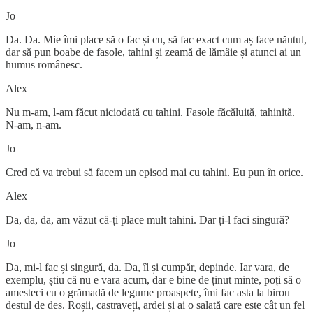
Jo
Da. Da. Mie îmi place să o fac și cu, să fac exact cum aș face năutul,
dar să pun boabe de fasole, tahini și zeamă de lămâie și atunci ai un
humus românesc.
Alex
Nu m-am, l-am făcut niciodată cu tahini. Fasole făcăluită, tahinită.
N-am, n-am.
Jo
Cred că va trebui să facem un episod mai cu tahini. Eu pun în orice.
Alex
Da, da, da, am văzut că-ți place mult tahini. Dar ți-l faci singură?
Jo
Da, mi-l fac și singură, da. Da, îl și cumpăr, depinde. Iar vara, de
exemplu, știu că nu e vara acum, dar e bine de ținut minte, poți să o
amesteci cu o grămadă de legume proaspete, îmi fac asta la birou
destul de des. Roșii, castraveți, ardei și ai o salată care este cât un fel