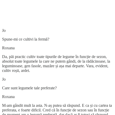
Jo
Spune-mi ce cultivi la fermă?
Roxana
Da, păi practic cultiv toate tipurile de legume în funcție de sezon,
absolut toate legumele la care ne putem gândi, de la rădăcinoase, la
leguminoase, gen fasole, mazăre și așa mai departe. Vara, evident,
cultiv roșii, ardei.
Jo
Care sunt legumele tale preferate?
Roxana
M-am gândit mult la asta. N-aș putea să răspund. E ca și cu cartea ta
preferata, e foarte dificil. Cred că în funcție de sezon sau în funcție
de moment am o legumă preferată, dar dacă ar fi totuși să răspund,