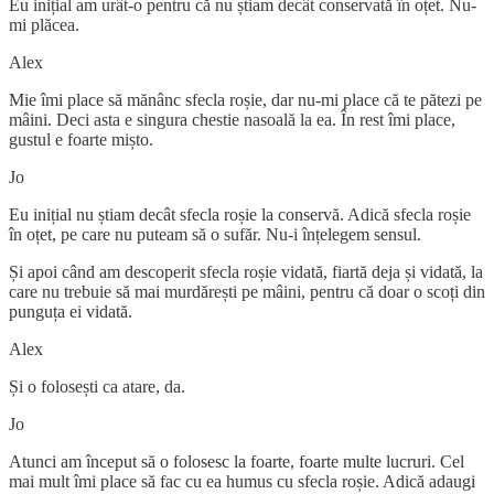
Eu inițial am urât-o pentru că nu știam decât conservată în oțet. Nu-
mi plăcea.
Alex
Mie îmi place să mănânc sfecla roșie, dar nu-mi place că te pătezi pe
mâini. Deci asta e singura chestie nasoală la ea. În rest îmi place,
gustul e foarte mișto.
Jo
Eu inițial nu știam decât sfecla roșie la conservă. Adică sfecla roșie
în oțet, pe care nu puteam să o sufăr. Nu-i înțelegem sensul.
Și apoi când am descoperit sfecla roșie vidată, fiartă deja și vidată, la
care nu trebuie să mai murdărești pe mâini, pentru că doar o scoți din
punguța ei vidată.
Alex
Și o folosești ca atare, da.
Jo
Atunci am început să o folosesc la foarte, foarte multe lucruri. Cel
mai mult îmi place să fac cu ea humus cu sfecla roșie. Adică adaugi