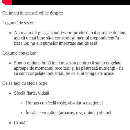
Ce înveți în această ediție despre:
Legume de sezon
Au mai mult gust și sunt deseori produse mai aproape de tine,
așa că e mai bine să-ți construiești meniul preponderent în
baza lor, nu a legumelor importate sau de seră
Legume congelate
Sunt o opțiune bună în extrasezon pentru că sunt congelate
aproape de momentul recoltării și își păstrează nutrienții - fie
că sunt congelate industrial, fie că sunt congelate acasă
Ce să faci cu sfeclă roșie
Sfeclă fiartă, vidată
Humus cu sfeclă roșie, absolut senzațional
În salate cu grâne (arpacaș, orz, quinoa) și nuci
Crudă: