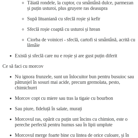
Tăiată rondele, la cuptor, cu smântână dulce, parmezan
și puțin usturoi, plus gruyere ras deasupra
Supă lituaniană cu sfeclă roșie și kefir
Sfeclă roșie coaptă cu usturoi și hrean
Ciorba de voinicei - sfeclă, cartofi si smântână, acrită cu
lămâie
Există și sfeclă care nu e roșie și are gust puțin diferit
Ce să faci cu morcov
Nu ignora frunzele, sunt un înlocuitor bun pentru busuioc sau
pătrunjel în sosuri mai acide, precum gremolata, pesto,
chimichurri
Morcov copt cu miere sau tras la tigaie cu bourbon
Sau piure, fideluță în salate, murați
Morcovul ras, opărit cu puțin unt încins cu chimion, este o
pereche perfectă pentru humus sau în lipii umplute
Morcovul merge foarte bine cu lintea de orice culoare, și în