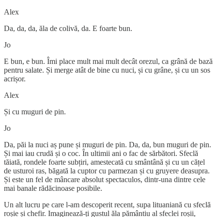
Alex
Da, da, da, ăla de colivă, da. E foarte bun.
Jo
E bun, e bun. Îmi place mult mai mult decât orezul, ca grână de bază
pentru salate. Și merge atât de bine cu nuci, și cu grâne, și cu un sos
acrișor.
Alex
Și cu muguri de pin.
Jo
Da, păi la nuci aș pune și muguri de pin. Da, da, bun muguri de pin.
Și mai iau crudă și o coc. În ultimii ani o fac de sărbători. Sfeclă
tăiată, rondele foarte subțiri, amestecată cu smântână și cu un cățel
de usturoi ras, băgată la cuptor cu parmezan și cu gruyere deasupra.
Și este un fel de mâncare absolut spectaculos, dintr-una dintre cele
mai banale rădăcinoase posibile.
Un alt lucru pe care l-am descoperit recent, supa lituaniană cu sfeclă
roșie și chefir. Imaginează-ți gustul ăla pământiu al sfeclei roșii,