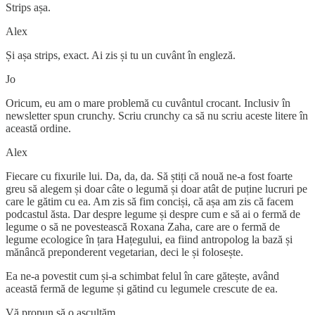
Strips așa.
Alex
Și așa strips, exact. Ai zis și tu un cuvânt în engleză.
Jo
Oricum, eu am o mare problemă cu cuvântul crocant. Inclusiv în
newsletter spun crunchy. Scriu crunchy ca să nu scriu aceste litere în
această ordine.
Alex
Fiecare cu fixurile lui. Da, da, da. Să știți că nouă ne-a fost foarte
greu să alegem și doar câte o legumă și doar atât de puține lucruri pe
care le gătim cu ea. Am zis să fim conciși, că așa am zis că facem
podcastul ăsta. Dar despre legume și despre cum e să ai o fermă de
legume o să ne povestească Roxana Zaha, care are o fermă de
legume ecologice în țara Hațegului, ea fiind antropolog la bază și
mănâncă preponderent vegetarian, deci le și folosește.
Ea ne-a povestit cum și-a schimbat felul în care gătește, având
această fermă de legume și gătind cu legumele crescute de ea.
Vă propun să o ascultăm.