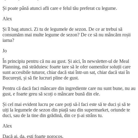
Și poate până atunci afli care e felul tău preferat cu legume.
Alex
Și îl bag atunci. Zi tu de legumele de sezon. De ce ar trebui să
consumăm mai multe legume de sezon? De ce să nu mâncăm roșii
iarna?
Jo
În principiu pentru că nu au gust. Și aici, în newsletter-ul de Meal
Planning, mă străduiesc foarte tare să le ofer oamenilor soluții care
sunt accesibile tuturor, chiar dacă stai într-un sat, chiar dacă stai în
București, și să fie lucruri pline de gust.
Pentru că dacă faci mâncare din ingrediente care nu sunt bune, nu au
gust, e foarte greu să scoți o mâncare bună din ele.
Și cel mai evident lucru pe care poți să-l faci este să te duci și să te
uiți la legumele de sezon din piață sau din supermarket, oriunde te
duci, sau de la tine din grădină, din ce ți-ai strâns tu.
Alex
Dacă ai, da, ești foarte norocos.