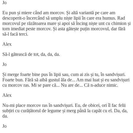
Jo
Eu pun și miere când am morcov. Și altă variantă pe care am
descoperit-o încercând să umplu niște lipii în care era humus. Rad
morcovul pe răzătoarea mare și apoi să încing niște unt cu chimion și
torn imediat peste morcov. Și asta gătește puțin morcovul, dar fără
să-l facă terci.
Alex
Să-l gătească de tot, da, da, da.
Jo
Și merge foarte bine pus în lipii sau, cum ai zis și tu, în sandvișuri.
Foarte bun. Fără să aibă gustul ăla de... Am mai luat și eu sandvișuri
cu morcov ras. Mi se pare că... Nu are de... Că n-aduce nimic.
Alex
Nu-mi place morcov ras în sandvișuri. Eu, de obicei, ori îl fac felii
subțiri cu curățătorul de legume și merg până la capăt cu el. Da, da,
da.
Jo