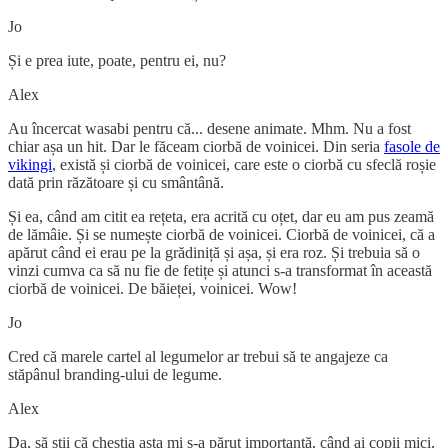
Jo
Și e prea iute, poate, pentru ei, nu?
Alex
Au încercat wasabi pentru că... desene animate. Mhm. Nu a fost
chiar așa un hit. Dar le făceam ciorbă de voinicei. Din seria
fasole de
vikingi
, există și ciorbă de voinicei, care este o ciorbă cu sfeclă roșie
dată prin răzătoare și cu smântână.
Și ea, când am citit ea rețeta, era acrită cu oțet, dar eu am pus zeamă
de lămâie. Și se numește ciorbă de voinicei. Ciorbă de voinicei, că a
apărut când ei erau pe la grădiniță și așa, și era roz. Și trebuia să o
vinzi cumva ca să nu fie de fetițe și atunci s-a transformat în această
ciorbă de voinicei. De băieței, voinicei. Wow!
Jo
Cred că marele cartel al legumelor ar trebui să te angajeze ca
stăpânul branding-ului de legume.
Alex
Da, să știi că chestia asta mi s-a părut importantă, când ai copii mici,