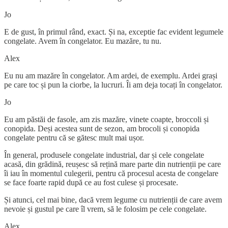
Jo
E de gust, în primul rând, exact. Și na, exceptie fac evident legumele
congelate. Avem în congelator. Eu mazăre, tu nu.
Alex
Eu nu am mazăre în congelator. Am ardei, de exemplu. Ardei grași
pe care toc și pun la ciorbe, la lucruri. Îi am deja tocați în congelator.
Jo
Eu am păstăi de fasole, am zis mazăre, vinete coapte, broccoli și
conopida. Deși acestea sunt de sezon, am brocoli și conopida
congelate pentru că se gătesc mult mai ușor.
În general, produsele congelate industrial, dar și cele congelate
acasă, din grădină, reușesc să rețină mare parte din nutrienții pe care
îi iau în momentul culegerii, pentru că procesul acesta de congelare
se face foarte rapid după ce au fost culese și procesate.
Și atunci, cel mai bine, dacă vrem legume cu nutrienții de care avem
nevoie și gustul pe care îl vrem, să le folosim pe cele congelate.
Alex