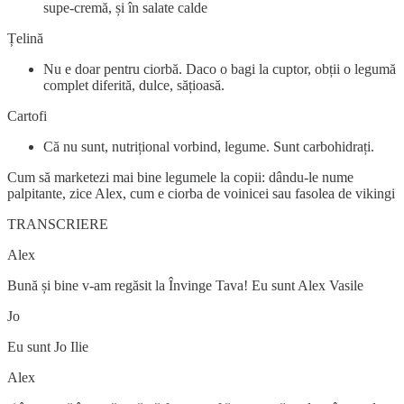
supe-cremă, și în salate calde
Țelină
Nu e doar pentru ciorbă. Daco o bagi la cuptor, obții o legumă
complet diferită, dulce, sățioasă.
Cartofi
Că nu sunt, nutrițional vorbind, legume. Sunt carbohidrați.
Cum să marketezi mai bine legumele la copii: dându-le nume
palpitante, zice Alex, cum e ciorba de voinicei sau fasolea de vikingi
TRANSCRIERE
Alex
Bună și bine v-am regăsit la Învinge Tava! Eu sunt Alex Vasile
Jo
Eu sunt Jo Ilie
Alex