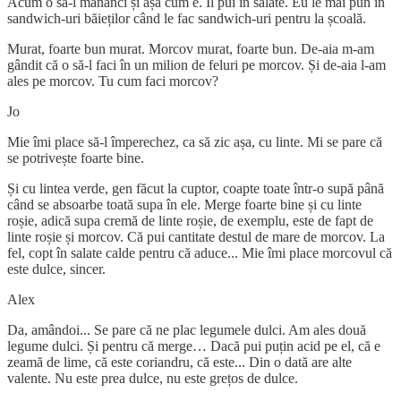
Acum o să-l mănânci și așa cum e. Îl pui în salate. Eu le mai pun în
sandwich-uri băieților când le fac sandwich-uri pentru la școală.
Murat, foarte bun murat. Morcov murat, foarte bun. De-aia m-am
gândit că o să-l faci în un milion de feluri pe morcov. Și de-aia l-am
ales pe morcov. Tu cum faci morcov?
Jo
Mie îmi place să-l împerechez, ca să zic așa, cu linte. Mi se pare că
se potrivește foarte bine.
Și cu lintea verde, gen făcut la cuptor, coapte toate într-o supă până
când se absoarbe toată supa în ele. Merge foarte bine și cu linte
roșie, adică supa cremă de linte roșie, de exemplu, este de fapt de
linte roșie și morcov. Că pui cantitate destul de mare de morcov. La
fel, copt în salate calde pentru că aduce... Mie îmi place morcovul că
este dulce, sincer.
Alex
Da, amândoi... Se pare că ne plac legumele dulci. Am ales două
legume dulci. Și pentru că merge… Dacă pui puțin acid pe el, că e
zeamă de lime, că este coriandru, că este... Din o dată are alte
valente. Nu este prea dulce, nu este grețos de dulce.