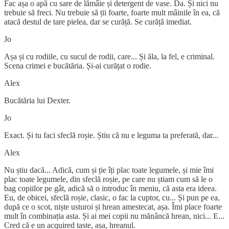
Fac așa o apă cu sare de lămâie și detergent de vase. Da. Și nici nu
trebuie să freci. Nu trebuie să ții foarte, foarte mult mâinile în ea, că
atacă destul de tare pielea, dar se curăță. Se curăță imediat.
Jo
Așa și cu rodiile, cu sucul de rodii, care... Și ăla, la fel, e criminal.
Scena crimei e bucătăria. Și-ai curățat o rodie.
Alex
Bucătăria lui Dexter.
Jo
Exact. Și tu faci sfeclă roșie. Știu că nu e leguma ta preferată, dar...
Alex
Nu știu dacă... Adică, cum și ție îți plac toate legumele, și mie îmi
plac toate legumele, din sfeclă roșie, pe care nu știam cum să le o
bag copiilor pe gât, adică să o introduc în meniu, că asta era ideea.
Eu, de obicei, sfeclă roșie, clasic, o fac la cuptor, cu... Și pun pe ea,
după ce o scot, niște usturoi și hrean amestecat, așa. Îmi place foarte
mult în combinația asta. Și ai mei copii nu mănâncă hrean, nici... E...
Cred că e un acquired taste, așa, hreanul.