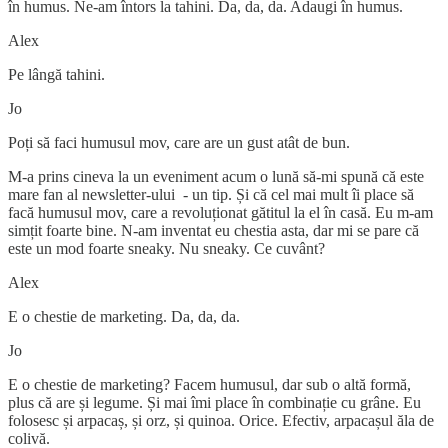
în humus. Ne-am întors la tahini. Da, da, da. Adaugi în humus.
Alex
Pe lângă tahini.
Jo
Poți să faci humusul mov, care are un gust atât de bun.
M-a prins cineva la un eveniment acum o lună să-mi spună că este
mare fan al newsletter-ului - un tip. Și că cel mai mult îi place să
facă humusul mov, care a revoluționat gătitul la el în casă. Eu m-am
simțit foarte bine. N-am inventat eu chestia asta, dar mi se pare că
este un mod foarte sneaky. Nu sneaky. Ce cuvânt?
Alex
E o chestie de marketing. Da, da, da.
Jo
E o chestie de marketing? Facem humusul, dar sub o altă formă,
plus că are și legume. Și mai îmi place în combinație cu grâne. Eu
folosesc și arpacaș, și orz, și quinoa. Orice. Efectiv, arpacașul ăla de
colivă.