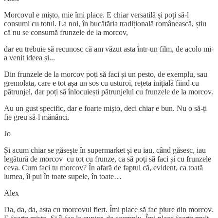
Morcovul e mișto, mie îmi place. E chiar versatilă și poți să-l
consumi cu totul. La noi, în bucătăria tradițională românească, știu
că nu se consumă frunzele de la morcov,
dar eu trebuie să recunosc că am văzut asta într-un film, de acolo mi-
a venit ideea și...
Din frunzele de la morcov poți să faci și un pesto, de exemplu, sau
gremolata, care e tot așa un sos cu usturoi, rețeta inițială fiind cu
pătrunjel, dar poți să înlocuiești pătrunjelul cu frunzele de la morcov.
Au un gust specific, dar e foarte mișto, deci chiar e bun. Nu o să-ți
fie greu să-l mănânci.
Jo
Și acum chiar se găsește în supermarket și eu iau, când găsesc, iau
legătură de morcov cu tot cu frunze, ca să poți să faci și cu frunzele
ceva. Cum faci tu morcov? În afară de faptul că, evident, ca toată
lumea, îl pui în toate supele, în toate…
Alex
Da, da, da, asta cu morcovul fiert. Îmi place să fac piure din morcov.