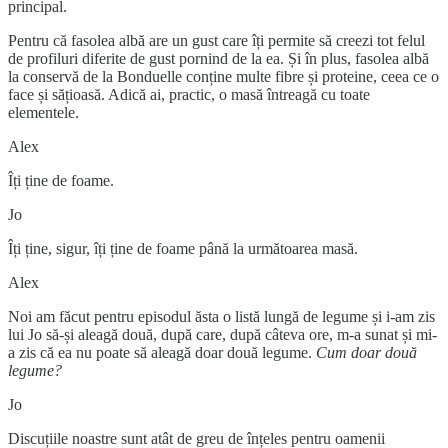
principal.
Pentru că fasolea albă are un gust care îți permite să creezi tot felul
de profiluri diferite de gust pornind de la ea. Și în plus, fasolea albă
la conservă de la Bonduelle conține multe fibre și proteine, ceea ce o
face și sățioasă. Adică ai, practic, o masă întreagă cu toate
elementele.
Alex
Îți ține de foame.
Jo
Îți ține, sigur, îți ține de foame până la următoarea masă.
Alex
Noi am făcut pentru episodul ăsta o listă lungă de legume și i-am zis
lui Jo să-și aleagă două, după care, după câteva ore, m-a sunat și mi-
a zis că ea nu poate să aleagă doar două legume.
Cum doar două
legume?
Jo
Discuțiile noastre sunt atât de greu de înțeles pentru oamenii