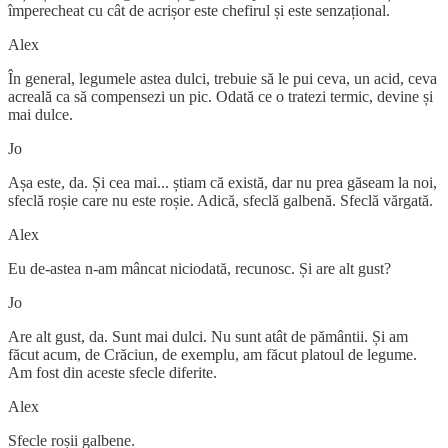
împerecheat cu cât de acrișor este chefirul și este senzațional.
Alex
În general, legumele astea dulci, trebuie să le pui ceva, un acid, ceva
acreală ca să compensezi un pic. Odată ce o tratezi termic, devine și
mai dulce.
Jo
Așa este, da. Și cea mai... știam că există, dar nu prea găseam la noi,
sfeclă roșie care nu este roșie. Adică, sfeclă galbenă. Sfeclă vărgată.
Alex
Eu de-astea n-am mâncat niciodată, recunosc. Și are alt gust?
Jo
Are alt gust, da. Sunt mai dulci. Nu sunt atât de pământii. Și am
făcut acum, de Crăciun, de exemplu, am făcut platoul de legume.
Am fost din aceste sfecle diferite.
Alex
Sfecle roșii galbene.