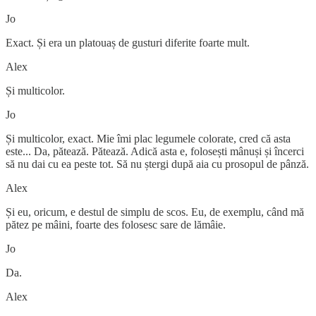
Jo
Exact. Și era un platouaș de gusturi diferite foarte mult.
Alex
Și multicolor.
Jo
Și multicolor, exact. Mie îmi plac legumele colorate, cred că asta
este... Da, pătează. Pătează. Adică asta e, folosești mânuși și încerci
să nu dai cu ea peste tot. Să nu ștergi după aia cu prosopul de pânză.
Alex
Și eu, oricum, e destul de simplu de scos. Eu, de exemplu, când mă
pătez pe mâini, foarte des folosesc sare de lămâie.
Jo
Da.
Alex