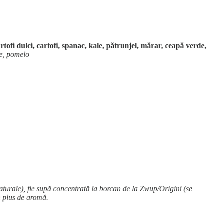
rtofi dulci,
cartofi, spanac, kale, pătrunjel, mărar, ceapă verde,
ne, pomelo
naturale), fie supă concentrată la borcan de la Zwup/Origini (se
n plus de aromă.