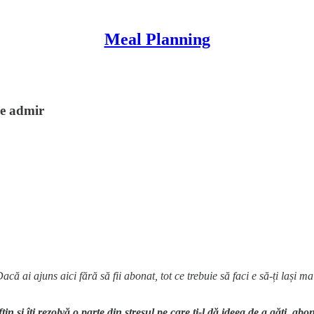
Meal Planning
le admir
Dacă ai ajuns aici fără să fii abonat, tot ce trebuie să faci e să-ți lași ma
tin și îți rezolvă o parte din stresul pe care ți-l dă ideea de a găti,