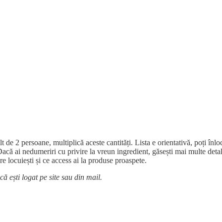
2 persoane, multiplică aceste cantități. Lista e orientativă, poți înloc
 Dacă ai nedumeriri cu privire la vreun ingredient, găsești mai multe deta
re locuiești și ce access ai la produse proaspete.
ești logat pe site sau din mail.