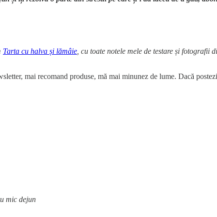
m
Tarta cu halva și lămâie
, cu toate notele mele de testare și fotografii 
newsletter, mai recomand produse, mă mai minunez de lume. Dacă postezi 
ru mic dejun