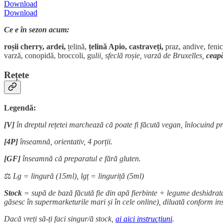
Download
Download
Ce e în sezon acum:
roșii cherry, ardei,
țelină,
țelină Apio, castraveți,
praz, andive, feni
varză, conopidă, broccoli, gu
lii, sfeclă roșie, varză de Bruxelles,
ceapă
Rețete
Legendă:
[V]
în dreptul rețetei marchează că poate fi făcută vegan, înlocuind 
[4P]
înseamnă, orientativ, 4 porții.
[GF]
înseamnă că preparatul e fără gluten.
⚖️
Lg = lingură (15ml), lgț = linguriță (5ml)
Stock
= supă de bază făcută fie din apă fierbinte + legume deshidratat
găsesc în supermarketurile mari și în cele online), diluată conform in
Dacă vreți să-ți faci singur/ă stock,
ai aici instrucțiuni
.