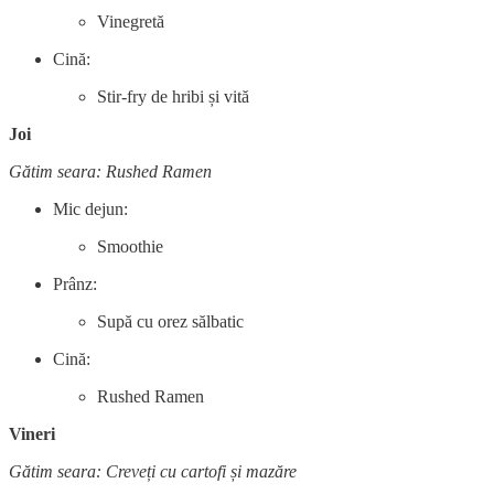
Vinegretă
Cină:
Stir-fry de hribi și vită
Joi
Gătim seara: Rushed Ramen
Mic dejun:
Smoothie
Prânz:
Supă cu orez sălbatic
Cină:
Rushed Ramen
Vineri
Gătim seara: Creveți cu cartofi și mazăre