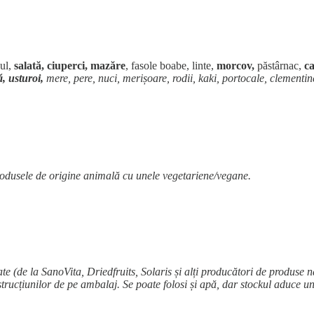
cul,
salată, ciuperci, mazăre
, fasole boabe, linte,
morcov,
păstârnac,
ca
, usturoi,
mere, pere, nuci, merișoare, rodii, kaki, portocale, clementi
produsele de origine animală cu unele vegetariene/vegane.
e (de la SanoVita, Driedfruits, Solaris și alți producători de produse 
strucțiunilor de pe ambalaj. Se poate folosi și apă, dar stockul aduce u