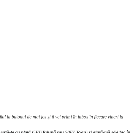
ilul la butonul de mai jos și îl vei primi în inbox în fiecare vineri la
 abonează-te cu plată (5EUR/lună sau 50EUR/an) și ajută-mă să-l fac în