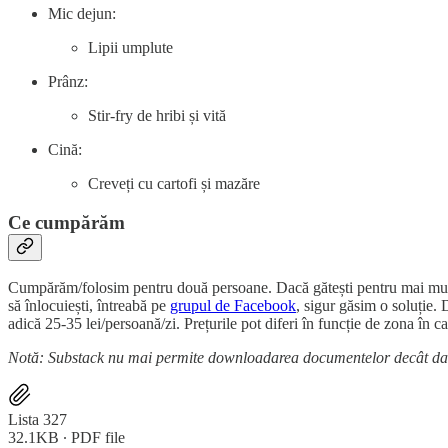
Mic dejun:
Lipii umplute
Prânz:
Stir-fry de hribi și vită
Cină:
Creveți cu cartofi și mazăre
Ce cumpărăm
Cumpărăm/folosim pentru două persoane. Dacă gătești pentru mai mult de 
să înlocuiești, întreabă pe
grupul de Facebook
, sigur găsim o soluție.
adică 25-35 lei/persoană/zi. Prețurile pot diferi în funcție de zona în ca
Notă: Substack nu mai permite downloadarea documentelor decât dacă 
Lista 327
32.1KB ∙ PDF file