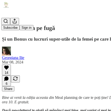
#3.27 Ramen pe fugă
Subscribe
Sign in
Și un Bonus cu lucruri super-utile de la femei pe care 
Georgiana Ilie
Mar 08, 2024
14
6
Share
Bine ai venit la ediția aceasta din
Meal planning de care te poți ține
! 
ora 10. E gratuit.
Dacă newsletterul te ajută să mănânci mai bine, mai variat și mai ief