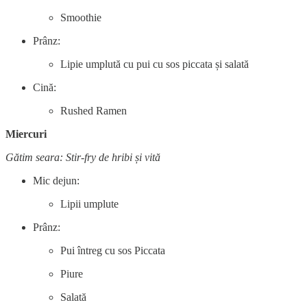
Smoothie
Prânz:
Lipie umplută cu pui cu sos piccata și salată
Cină:
Rushed Ramen
Miercuri
Gătim seara: Stir-fry de hribi și vită
Mic dejun:
Lipii umplute
Prânz:
Pui întreg cu sos Piccata
Piure
Salată