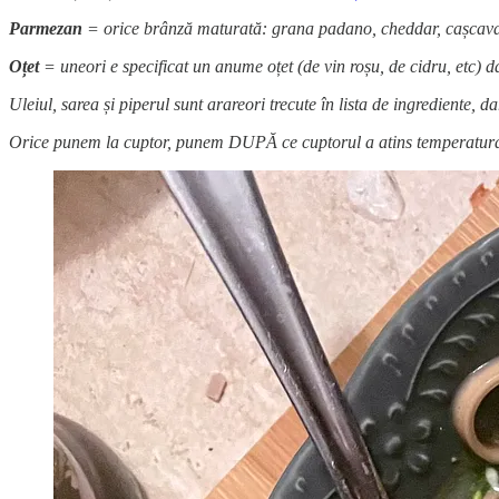
Parmezan
= orice brânză maturată: grana padano, cheddar, cașcaval, 
Oțet
= uneori e specificat un anume oțet (de vin roșu, de cidru, etc) d
Uleiul, sarea și piperul sunt arareori trecute în lista de ingrediente, d
Orice punem la cuptor, punem DUPĂ ce cuptorul a atins temperatura 